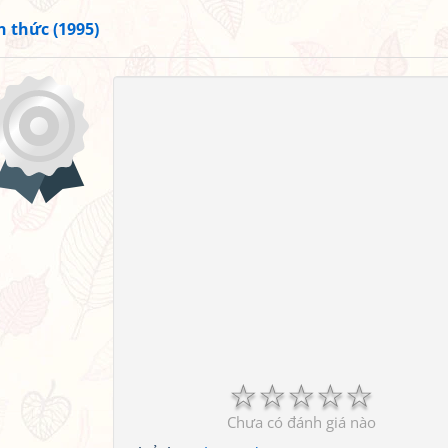
n thức (1995)
☆
☆
☆
☆
☆
Chưa có đánh giá nào