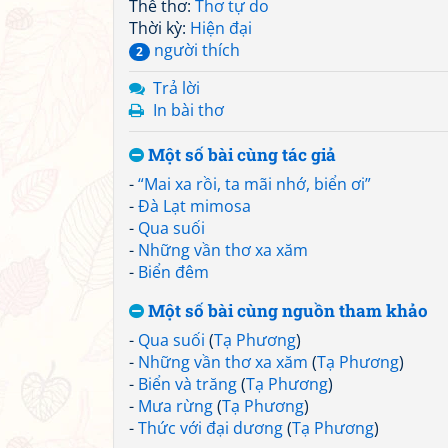
Thể thơ:
Thơ tự do
Thời kỳ:
Hiện đại
người thích
2
Trả lời
In bài thơ
Một số bài cùng tác giả
-
“Mai xa rồi, ta mãi nhớ, biển ơi”
-
Đà Lạt mimosa
-
Qua suối
-
Những vần thơ xa xăm
-
Biển đêm
Một số bài cùng nguồn tham khảo
-
Qua suối
(
Tạ Phương
)
-
Những vần thơ xa xăm
(
Tạ Phương
)
-
Biển và trăng
(
Tạ Phương
)
-
Mưa rừng
(
Tạ Phương
)
-
Thức với đại dương
(
Tạ Phương
)