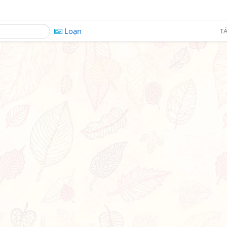
Loạn
TÁ