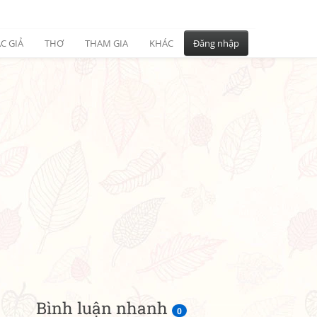
C GIẢ
THƠ
THAM GIA
KHÁC
Đăng nhập
Bình luận nhanh
0