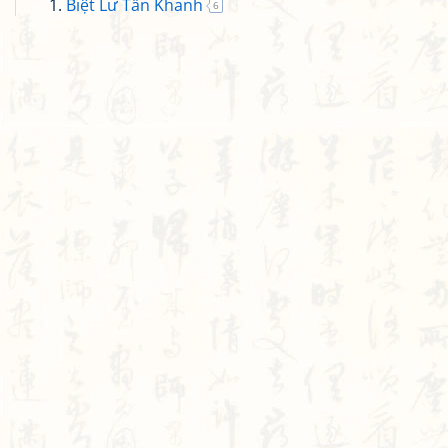
Biệt Lư Tần Khanh
6