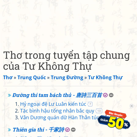
Thơ trong tuyển tập chung
của Tư Không Thự
Thơ
»
Trung Quốc
»
Trung Đường
»
Tư Không Thự
Đường thi tam bách thủ - 唐詩三百首
Hỷ ngoại đệ Lư Luân kiến túc
7
Tặc bình hậu tống nhân bắc quy
10
Vân Dương quán dữ Hàn Thân túc biệt
11
Thiên gia thi - 千家詩