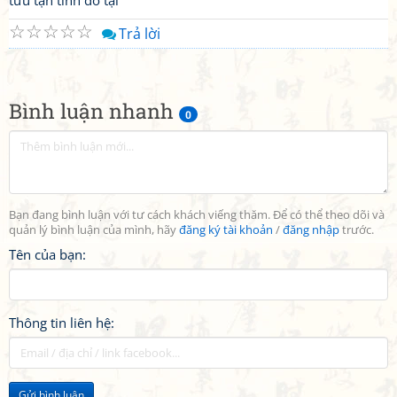
tửu tận tình do tại
☆
☆
☆
☆
☆
Trả lời
Bình luận nhanh
0
Bạn đang bình luận với tư cách khách viếng thăm. Để có thể theo dõi và
quản lý bình luận của mình, hãy
đăng ký tài khoản
/
đăng nhập
trước.
Tên của bạn:
Thông tin liên hệ:
Gửi bình luận