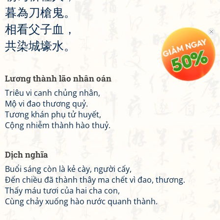
暮
為
刀
槍
鬼
。
相
看
父
子
血
，
共
染
城
壕
水
。
Lương thành lão nhân oán
Triêu vi canh chủng nhân,
Mộ vi đao thương quỷ.
Tương khán phụ tử huyết,
Cộng nhiễm thành hào thuỷ.
Dịch nghĩa
Buổi sáng còn là kẻ cày, người cấy,
Đến chiều đã thành thây ma chết vì đao, thương.
Thấy máu tươi của hai cha con,
Cùng chảy xuống hào nước quanh thành.