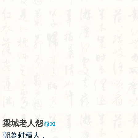
梁
城
老
人
怨
朝
為
耕
種
人
，