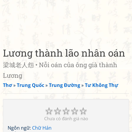
Lương thành lão nhân oán
梁城老人怨 • Nỗi oán của ông già thành
Lương
Thơ
»
Trung Quốc
»
Trung Đường
»
Tư Không Thự
☆
☆
☆
☆
☆
Chưa có đánh giá nào
Ngôn ngữ:
Chữ Hán