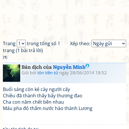
Trang
trong tổng số 1
Xếp theo:
trang (1 bài trả lời)
[
1
]
Bản dịch của
Nguyễn Minh
Gửi bởi
tôn tiền tử
ngày 28/06/2014 18:52
Buổi sáng còn kẻ cày người cấy
Chiều đã thành thây bấy thương đao
Cha con nằm chết bên nhau
Máu pha đỏ thắm nước hào thành Lương