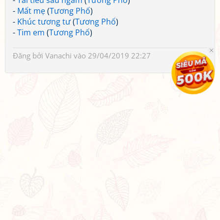
-
Tái tiếu sầu ngâm
(
Tương Phố
)
-
Mất mẹ
(
Tương Phố
)
-
Khúc tương tư
(
Tương Phố
)
-
Tim em
(
Tương Phố
)
Đăng bởi
Vanachi
vào 29/04/2019 22:27