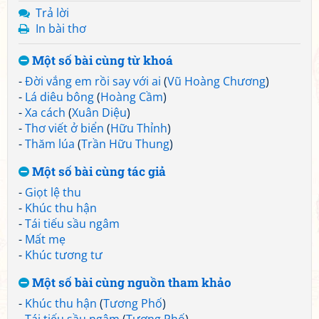
Trả lời
In bài thơ
Một số bài cùng từ khoá
-
Đời vắng em rồi say với ai
(
Vũ Hoàng Chương
)
-
Lá diêu bông
(
Hoàng Cầm
)
-
Xa cách
(
Xuân Diệu
)
-
Thơ viết ở biển
(
Hữu Thỉnh
)
-
Thăm lúa
(
Trần Hữu Thung
)
Một số bài cùng tác giả
-
Giọt lệ thu
-
Khúc thu hận
-
Tái tiếu sầu ngâm
-
Mất mẹ
-
Khúc tương tư
Một số bài cùng nguồn tham khảo
-
Khúc thu hận
(
Tương Phố
)