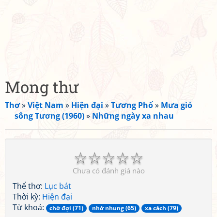
Mong thư
Thơ
»
Việt Nam
»
Hiện đại
»
Tương Phố
»
Mưa gió
sông Tương (1960)
»
Những ngày xa nhau
☆
☆
☆
☆
☆
Chưa có đánh giá nào
Thể thơ:
Lục bát
Thời kỳ:
Hiện đại
Từ khoá:
chờ đợi (71)
nhớ nhung (65)
xa cách (79)