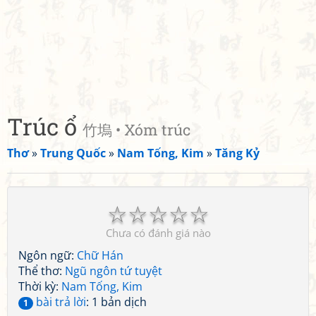
Trúc ổ
竹塢 • Xóm trúc
Thơ
»
Trung Quốc
»
Nam Tống, Kim
»
Tăng Kỷ
☆
☆
☆
☆
☆
Chưa có đánh giá nào
Ngôn ngữ:
Chữ Hán
Thể thơ:
Ngũ ngôn tứ tuyệt
Thời kỳ:
Nam Tống, Kim
bài trả lời
: 1 bản dịch
1