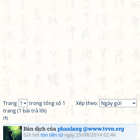
Trang
trong tổng số 1
Xếp theo:
trang (1 bài trả lời)
[
1
]
Bản dịch của
phanlang @www.tvvn.org
Gửi bởi
tôn tiền tử
ngày 25/08/2014 02:46