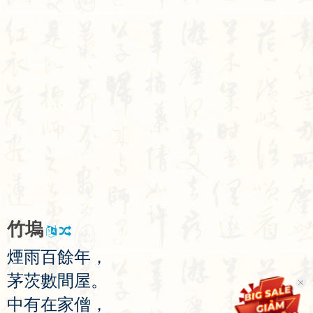
竹
塢
煙
雨
百
餘
年
，
茅
茨
數
間
屋
。
中
有
在
家
僧
，