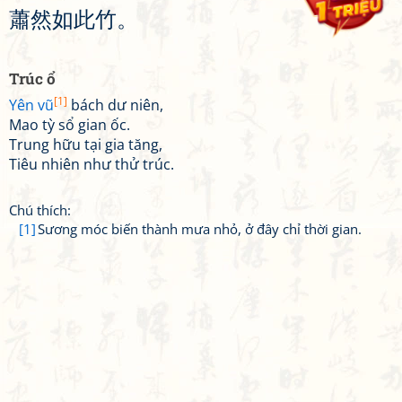
蕭
然
如
此
竹
。
Trúc ổ
[1]
Yên vũ
bách dư niên,
Mao tỳ sổ gian ốc.
Trung hữu tại gia tăng,
Tiêu nhiên như thử trúc.
Chú thích:
[1]
Sương móc biến thành mưa nhỏ, ở đây chỉ thời gian.