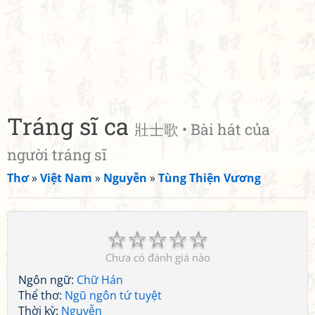
Tráng sĩ ca
壯士歌 • Bài hát của
người tráng sĩ
Thơ
»
Việt Nam
»
Nguyễn
»
Tùng Thiện Vương
☆
☆
☆
☆
☆
Chưa có đánh giá nào
Ngôn ngữ:
Chữ Hán
Thể thơ:
Ngũ ngôn tứ tuyệt
Thời kỳ:
Nguyễn