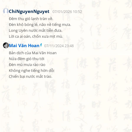
ChiNguyenNguyet
07/01/2026 10:52
Đêm thu gió lạnh tràn về.

Đèn khô bóng lẻ, não nề tiếng mưa.

Long Uyên nước mắt tiễn đưa.

Lời ca ai oán, chốn xưa mịt mù.
Mai Văn Hoan
07/11/2024 23:48
Bản dịch của Mai Văn Hoan

Nửa đêm gió thu tới

Đèn mù mưa rào rào

Không nghe tiếng hờn dỗi

Chiến bại nước mắt trào.