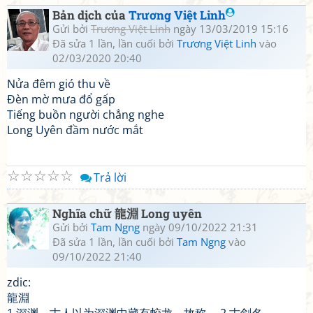
Bản dịch của
Trương Việt Linh
Gửi bởi
Trương Việt Linh
ngày 13/03/2019 15:16
Đã sửa 1 lần, lần cuối bởi
Trương Việt Linh
vào
02/03/2020 20:40
Nửa đêm gió thu về
Đèn mờ mưa đổ gấp
Tiếng buồn người chẳng nghe
Long Uyên đầm nước mắt
☆
☆
☆
☆
☆
Trả lời
Nghĩa chữ 龍淵 Long uyên
Gửi bởi
Tam Ngng
ngày 09/10/2022 21:31
Đã sửa 1 lần, lần cuối bởi
Tam Ngng
vào
09/10/2022 21:40
zdic:
龍淵