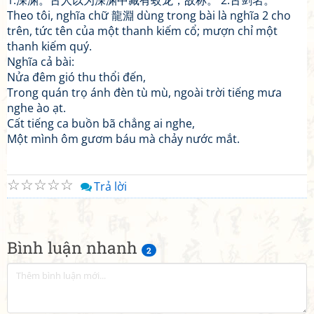
1.深渊。古人以为深渊中藏有蛟龙，故称。 2.古剑名。
Theo tôi, nghĩa chữ 龍淵 dùng trong bài là nghĩa 2 cho
trên, tức tên của một thanh kiếm cổ; mượn chỉ một
thanh kiếm quý.
Nghĩa cả bài:
Nửa đêm gió thu thổi đến,
Trong quán trọ ánh đèn tù mù, ngoài trời tiếng mưa
nghe ào ạt.
Cất tiếng ca buồn bã chẳng ai nghe,
Một mình ôm gươm báu mà chảy nước mắt.
☆
☆
☆
☆
☆
Trả lời
Bình luận nhanh
2