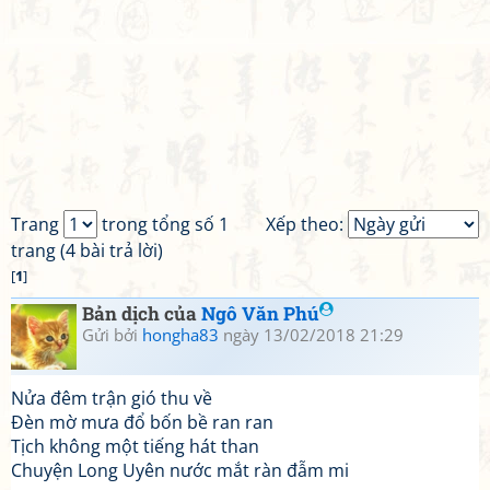
Trang
trong tổng số 1
Xếp theo:
trang (4 bài trả lời)
[
1
]
Bản dịch của
Ngô Văn Phú
Gửi bởi
hongha83
ngày 13/02/2018 21:29
Nửa đêm trận gió thu về
Đèn mờ mưa đổ bốn bề ran ran
Tịch không một tiếng hát than
Chuyện Long Uyên nước mắt ràn đẫm mi