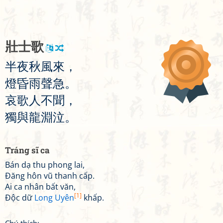
壯
士
歌
半
夜
秋
風
來
，
燈
昏
雨
聲
急
。
哀
歌
人
不
聞
，
獨
與
龍
淵
泣
。
Tráng sĩ ca
Bán dạ thu phong lai,
Đăng hôn vũ thanh cấp.
Ai ca nhân bất văn,
[1]
Độc dữ
Long Uyên
khấp.