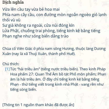
Dịch nghĩa
Vừa lên cầu tay vừa bẻ hoa mai
Phía nam cây cầu, con đường mòn ngoằn ngoèo gió lạnh
thổi vù vù
Sư già không ra ngoài, cửa núi đóng kín
Lửa Phật, chuông trai phòng, tiếng kinh kệ bằng tiếng
Phạn nghe như sóng biển dâng trào
Chùa cổ Viên Giác ở phía nam sông Hương, thuộc làng Dương
Xuân (nay là xã Thuỷ Xuân, thành phố Huế).
Chú thích:
[1]
Tức “hải triều âm” (tiếng nước triều biển). Theo kinh Pháp
Hoa phẩm 27: Quan Thế Âm bồ tát Phổ môn phẩm; Phạn
âm là hải triều âm. Ở đây chỉ tiếng kinh kệ bằng tiếng
Phạn - thứ tiếng viết trong kinh nhà Phật - vang rền như
tiếng sóng biển.
[Thông tin 1 nguồn tham khảo đã được ẩn]