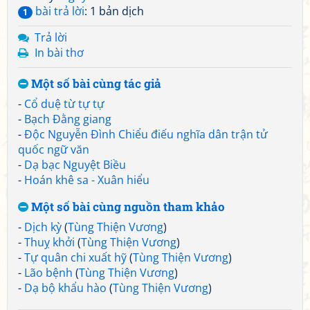
bài trả lời
: 1 bản dịch
1
Trả lời
In bài thơ
Một số bài cùng tác giả
-
Cổ duệ từ tự tự
-
Bạch Đằng giang
-
Độc Nguyễn Đình Chiểu điếu nghĩa dân trận tử
quốc ngữ văn
-
Dạ bạc Nguyệt Biều
-
Hoán khê sa - Xuân hiểu
Một số bài cùng nguồn tham khảo
-
Dịch kỳ
(
Tùng Thiện Vương
)
-
Thuỵ khởi
(
Tùng Thiện Vương
)
-
Tự quân chi xuất hỹ
(
Tùng Thiện Vương
)
-
Lão bệnh
(
Tùng Thiện Vương
)
-
Dạ bộ khẩu hào
(
Tùng Thiện Vương
)