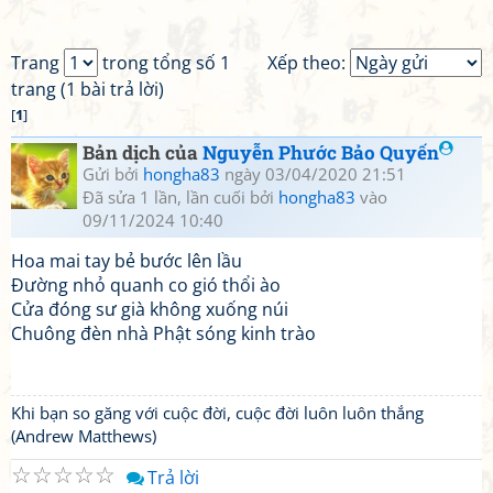
Trang
trong tổng số 1
Xếp theo:
trang (1 bài trả lời)
[
1
]
Bản dịch của
Nguyễn Phước Bảo Quyến
Gửi bởi
hongha83
ngày 03/04/2020 21:51
Đã sửa 1 lần, lần cuối bởi
hongha83
vào
09/11/2024 10:40
Hoa mai tay bẻ bước lên lầu
Đường nhỏ quanh co gió thổi ào
Cửa đóng sư già không xuống núi
Chuông đèn nhà Phật sóng kinh trào
Khi bạn so găng với cuộc đời, cuộc đời luôn luôn thắng
(Andrew Matthews)
☆
☆
☆
☆
☆
Trả lời