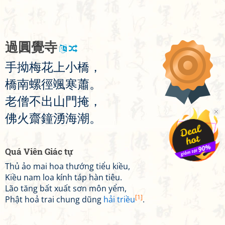
過
圓
覺
寺
手
拗
梅
花
上
小
橋
，
橋
南
螺
徑
颯
寒
蕭
。
老
僧
不
出
山
門
掩
，
佛
火
齋
鐘
湧
海
潮
。
Quá Viên Giác tự
Thủ ảo mai hoa thướng tiểu kiều,
Kiều nam loa kính táp hàn tiêu.
Lão tăng bất xuất sơn môn yểm,
[1]
Phật hoả trai chung dũng
hải triều
.