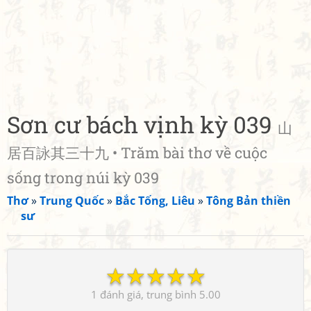
Sơn cư bách vịnh kỳ 039
山
居百詠其三十九 • Trăm bài thơ về cuộc
sống trong núi kỳ 039
Thơ
»
Trung Quốc
»
Bắc Tống, Liêu
»
Tông Bản thiền
sư
☆
☆
☆
☆
☆
1
5.00