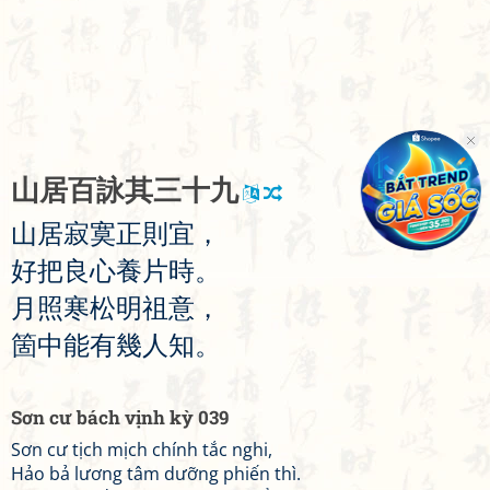
山
居
百
詠
其
三
十
九
山
居
寂
寞
正
則
宜
，
好
把
良
心
養
片
時
。
月
照
寒
松
明
祖
意
，
箇
中
能
有
幾
人
知
。
Sơn cư bách vịnh kỳ 039
Sơn cư tịch mịch chính tắc nghi,
Hảo bả lương tâm dưỡng phiến thì.