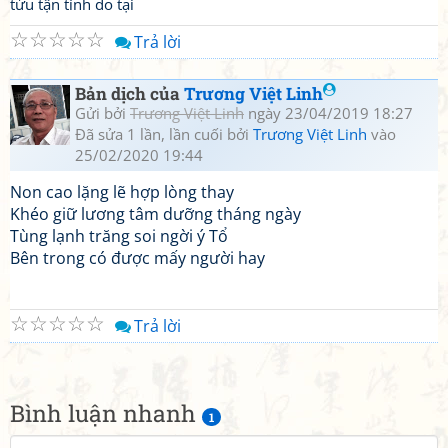
tửu tận tình do tại
☆
☆
☆
☆
☆
Trả lời
Bản dịch của
Trương Việt Linh
Gửi bởi
Trương Việt Linh
ngày 23/04/2019 18:27
Đã sửa 1 lần, lần cuối bởi
Trương Việt Linh
vào
25/02/2020 19:44
Non cao lặng lẽ hợp lòng thay
Khéo giữ lương tâm dưỡng tháng ngày
Tùng lạnh trăng soi ngời ý Tổ
Bên trong có được mấy người hay
☆
☆
☆
☆
☆
Trả lời
Bình luận nhanh
1