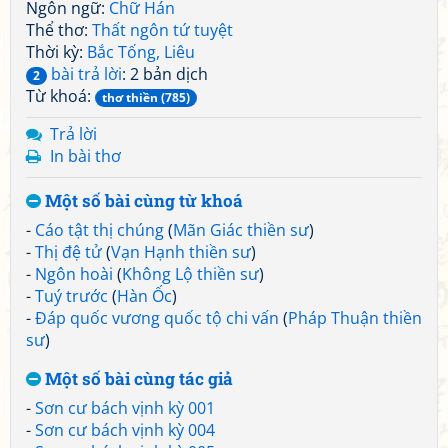
Ngôn ngữ:
Chữ Hán
Thể thơ:
Thất ngôn tứ tuyệt
Thời kỳ:
Bắc Tống, Liêu
bài trả lời
: 2 bản dịch
2
Từ khoá:
thơ thiền (785)
Trả lời
In bài thơ
Một số bài cùng từ khoá
-
Cáo tật thị chúng
(
Mãn Giác thiền sư
)
-
Thị đệ tử
(
Vạn Hạnh thiền sư
)
-
Ngôn hoài
(
Không Lộ thiền sư
)
-
Tuý trước
(
Hàn Ốc
)
-
Đáp quốc vương quốc tộ chi vấn
(
Pháp Thuận thiền
sư
)
Một số bài cùng tác giả
-
Sơn cư bách vịnh kỳ 001
-
Sơn cư bách vịnh kỳ 004