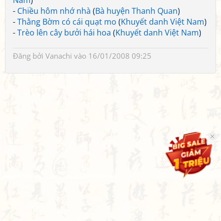
Nam
)
-
Chiều hôm nhớ nhà
(
Bà huyện Thanh Quan
)
-
Thằng Bờm có cái quạt mo
(
Khuyết danh Việt Nam
)
-
Trèo lên cây bưởi hái hoa
(
Khuyết danh Việt Nam
)
Đăng bởi
Vanachi
vào 16/01/2008 09:25