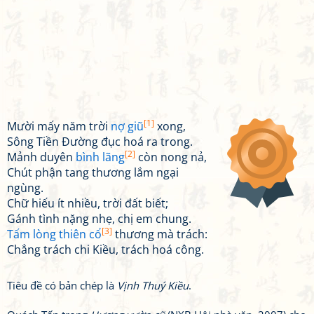
[1]
Mười mấy năm trời
nợ giũ
xong,
Sông Tiền Đường đục hoá ra trong.
[2]
Mảnh duyên
bình lãng
còn nong nả,
Chút phận tang thương lắm ngại
ngùng.
Chữ hiếu ít nhiều, trời đất biết;
Gánh tình nặng nhẹ, chị em chung.
[3]
Tấm lòng thiên cổ
thương mà trách:
Chẳng trách chi Kiều, trách hoá công.
Tiêu đề có bản chép là
Vịnh Thuý Kiều
.