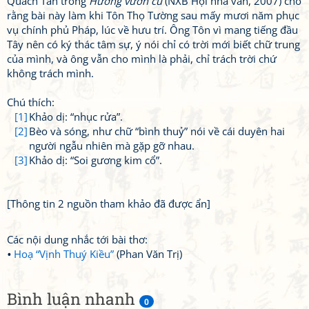
Quách Tấn trong
Hương vườn cũ
(NXB Hội nhà văn, 2007) cho
rằng bài này làm khi Tôn Thọ Tường sau mấy mươi năm phục
vụ chính phủ Pháp, lúc về hưu trí. Ông Tôn vì mang tiếng đầu
Tây nên có ký thác tâm sự, ý nói chỉ có trời mới biết chữ trung
của mình, và ông vẫn cho mình là phải, chỉ trách trời chứ
không trách mình.
Chú thích:
[1]
Khảo dị: “nhục rửa”.
[2]
Bèo và sóng, như chữ “bình thuỷ” nói về cái duyên hai
người ngẫu nhiên mà gặp gỡ nhau.
[3]
Khảo dị: “Soi gương kim cổ”.
[Thông tin 2 nguồn tham khảo đã được ẩn]
Các nội dung nhắc tới bài thơ:
Hoạ “Vịnh Thuý Kiều”
(Phan Văn Trị)
Bình luận nhanh
0