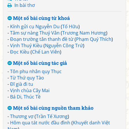
In bài thơ
Một số bài cùng từ khoá
-
Kính gửi cụ Nguyễn Du
(
Tố Hữu
)
-
Tâm sự nàng Thuý Vân
(
Trương Nam Hương
)
-
Đoạn trường tân thanh đề từ
(
Phạm Quý Thích
)
-
Vịnh Thuý Kiều
(
Nguyễn Công Trứ
)
-
Đọc Kiều
(
Chế Lan Viên
)
Một số bài cùng tác giả
-
Tôn phu nhân quy Thục
-
Từ Thứ quy Tào
-
Đĩ già đi tu
-
Vịnh chùa Cây Mai
-
Bá Di, Thúc Tề
Một số bài cùng nguồn tham khảo
-
Thương vợ
(
Trần Tế Xương
)
-
Hôm qua tát nước đầu đình
(
Khuyết danh Việt