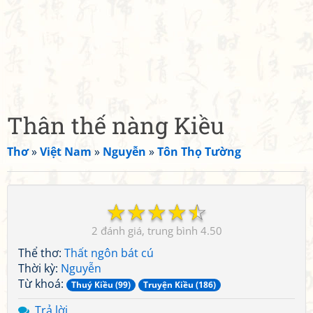
Thân thế nàng Kiều
Thơ
»
Việt Nam
»
Nguyễn
»
Tôn Thọ Tường
☆
☆
☆
☆
☆
2
4.50
Thể thơ:
Thất ngôn bát cú
Thời kỳ:
Nguyễn
Từ khoá:
Thuý Kiều (99)
Truyện Kiều (186)
Trả lời