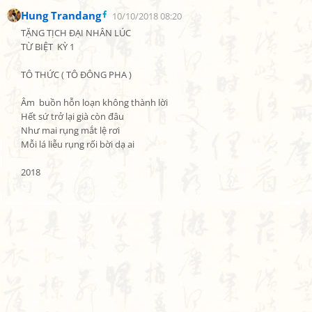
Hung Trandang
10/10/2018 08:20
TẶNG TỊCH ĐẠI NHÂN LÚC

TỪ BIỆT  KỲ 1

TÔ THỨC ( TÔ ĐÔNG PHA )

Âm  buồn hỗn loạn không thành lời

Hết sứ trở lại già còn đâu

Như mai rụng mắt lệ rơi

Mỗi lá liễu rụng rối bời dạ ai

2018