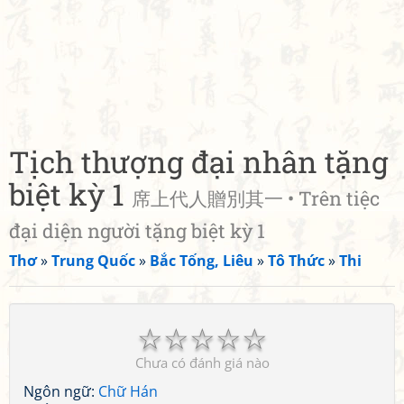
Tịch thượng đại nhân tặng
biệt kỳ 1
席上代人贈別其一 • Trên tiệc
đại diện người tặng biệt kỳ 1
Thơ
»
Trung Quốc
»
Bắc Tống, Liêu
»
Tô Thức
»
Thi
☆
☆
☆
☆
☆
Chưa có đánh giá nào
Ngôn ngữ:
Chữ Hán