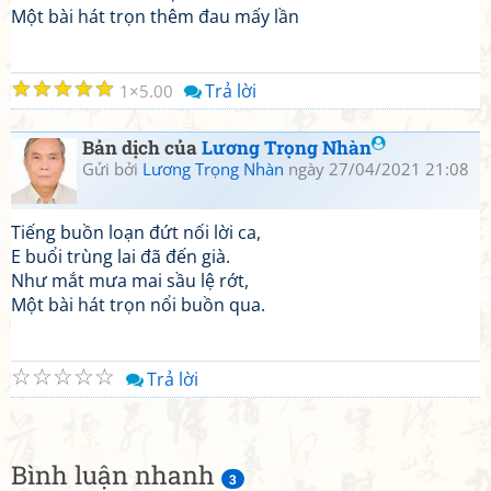
Một bài hát trọn thêm đau mấy lần
☆
☆
☆
☆
☆
Trả lời
1
5.00
Bản dịch của
Lương Trọng Nhàn
Gửi bởi
Lương Trọng Nhàn
ngày 27/04/2021 21:08
Tiếng buồn loạn đứt nối lời ca,
E buổi trùng lai đã đến già.
Như mắt mưa mai sầu lệ rớt,
Một bài hát trọn nổi buồn qua.
☆
☆
☆
☆
☆
Trả lời
Bình luận nhanh
3