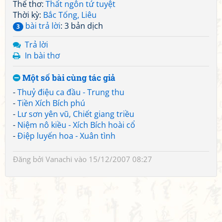
Thể thơ:
Thất ngôn tứ tuyệt
Thời kỳ:
Bắc Tống, Liêu
bài trả lời
: 3 bản dịch
3
Trả lời
In bài thơ
Một số bài cùng tác giả
-
Thuỷ điệu ca đầu - Trung thu
-
Tiền Xích Bích phú
-
Lư sơn yên vũ, Chiết giang triều
-
Niệm nô kiều - Xích Bích hoài cổ
-
Điệp luyến hoa - Xuân tình
Đăng bởi
Vanachi
vào 15/12/2007 08:27