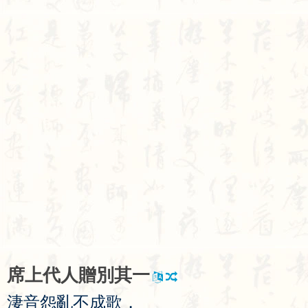
席
上
代
人
贈
別
其
一
淒
音
怨
亂
不
成
歌
，