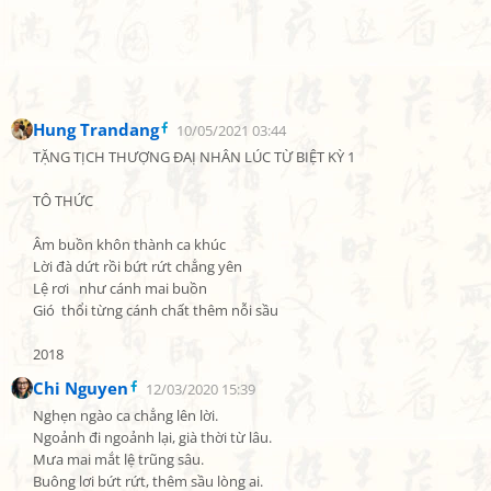
Hung Trandang
10/05/2021 03:44
TẶNG TỊCH THƯỢNG ĐAỊ NHÂN LÚC TỪ BIỆT KỲ 1

TÔ THỨC

Âm buồn khôn thành ca khúc

Lời đà dứt rồi bứt rứt chẳng yên

Lệ rơi   như cánh mai buồn

Gió  thổi từng cánh chất thêm nỗi sầu

2018
Chi Nguyen
12/03/2020 15:39
Nghẹn ngào ca chẳng lên lời.

Ngoảnh đi ngoảnh lại, già thời từ lâu.

Mưa mai mắt lệ trũng sâu.

Buông lơi bứt rứt, thêm sầu lòng ai.