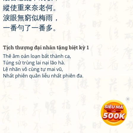
縱
使
重
來
奈
老
何
。
淚
眼
無
窮
似
梅
雨
，
一
番
勻
了
一
番
多
。
Tịch thượng đại nhân tặng biệt kỳ 1
Thê âm oán loạn bất thành ca,
Túng sử trùng lai nại lão hà.
Lệ nhãn vô cùng tự mai vũ,
Nhất phiên quân liễu nhất phiên đa.