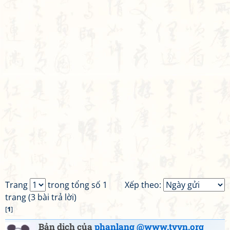
Trang
trong tổng số 1
Xếp theo:
trang (3 bài trả lời)
[
1
]
Bản dịch của
phanlang @www.tvvn.org