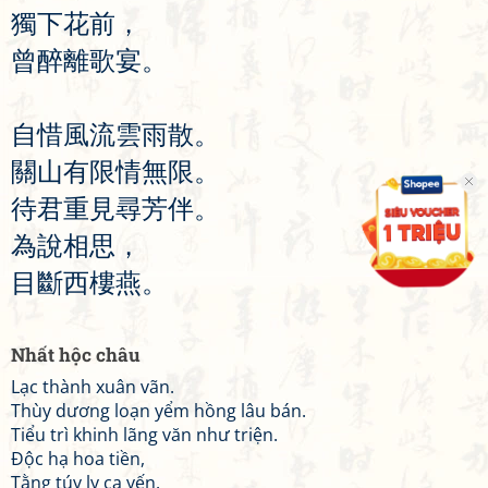
獨
下
花
前
，
曾
醉
離
歌
宴
。
自
惜
風
流
雲
雨
散
。
關
山
有
限
情
無
限
。
待
君
重
見
尋
芳
伴
。
為
說
相
思
，
目
斷
西
樓
燕
。
Nhất hộc châu
Lạc thành xuân vãn.
Thùy dương loạn yểm hồng lâu bán.
Tiểu trì khinh lãng văn như triện.
Độc hạ hoa tiền,
Tằng túy ly ca yến.