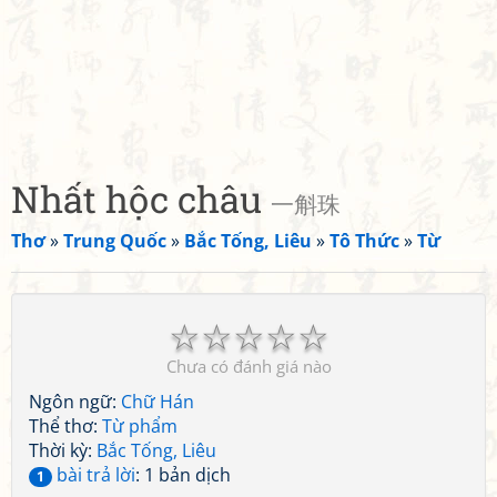
Nhất hộc châu
一斛珠
Thơ
»
Trung Quốc
»
Bắc Tống, Liêu
»
Tô Thức
»
Từ
☆
☆
☆
☆
☆
Chưa có đánh giá nào
Ngôn ngữ:
Chữ Hán
Thể thơ:
Từ phẩm
Thời kỳ:
Bắc Tống, Liêu
bài trả lời
: 1 bản dịch
1