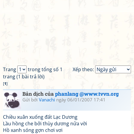
Trang
trong tổng số 1
Xếp theo:
trang (1 bài trả lời)
[
1
]
Bản dịch của
phanlang @www.tvvn.org
Gửi bởi
Vanachi
ngày 06/01/2007 17:41
Chiều xuân xuống đất Lạc Dương
Lầu hồng che bởi thùy dương nửa vời
Hồ xanh sóng gợn chơi vơi