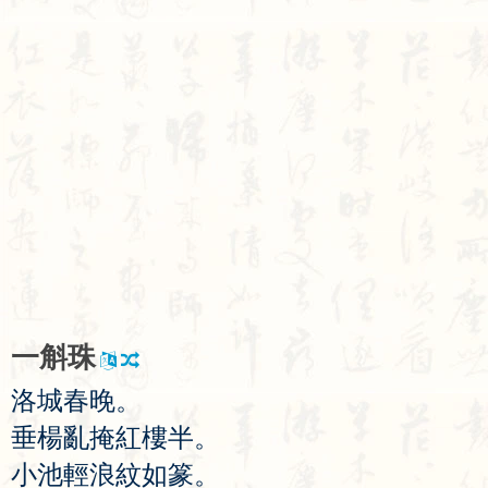
一
斛
珠
洛
城
春
晚
。
垂
楊
亂
掩
紅
樓
半
。
小
池
輕
浪
紋
如
篆
。