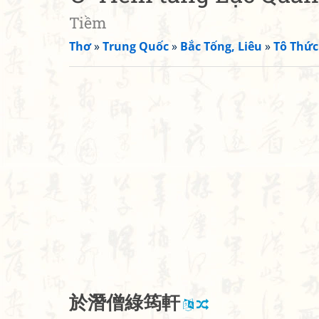
Tiềm
Thơ
»
Trung Quốc
»
Bắc Tống, Liêu
»
Tô Thức
於
潛
僧
綠
筠
軒