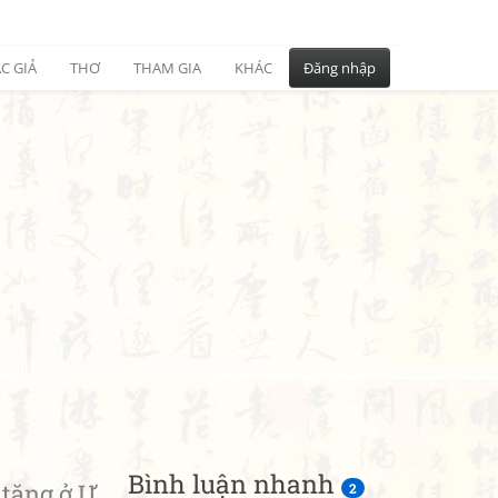
C GIẢ
THƠ
THAM GIA
KHÁC
Đăng nhập
Bình luận nhanh
tăng ở Ư
2