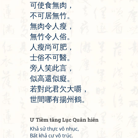
可
使
食
無
肉
，
不
可
居
無
竹
。
無
肉
令
人
瘦
，
無
竹
令
人
俗
。
人
瘦
尚
可
肥
，
士
俗
不
可
醫
。
旁
人
笑
此
言
，
似
高
還
似
癡
。
若
對
此
君
欠
大
嚼
，
世
間
哪
有
揚
州
鶴
。
Ư Tiềm tăng Lục Quân hiên
Khả sử thực vô nhục,
Bất khả cư vô trúc.