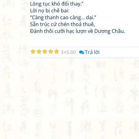
Lòng tục khó đổi thay.”
Lời nọ bị chê bai:
“Càng thanh cao càng… dại.”
Sẵn trúc cứ chén thoả thuê,
Đành thôi cưỡi hạc lượn về Dương Châu.
☆
☆
☆
☆
☆
Trả lời
3
5.00