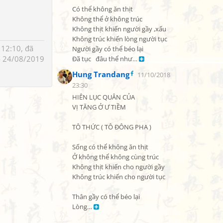
Có thể không ăn thịt

Không thể ở không trúc

Không thịt khiến người gầy ,xấu

Không trúc khiến lòng người tục

12:10, đã
Người gầy có thể béo lại

 24/08/2019
Đã tục   đâu thể như… 
Hung Trandang
11/10/2018
23:30
HIÊN LỤC QUÂN CỦA

VỊ TĂNG Ở Ư TIỀM

TÔ THỨC ( TÔ ĐÔNG PHA )

Sống có thể không ăn thịt

Ở không thể không cùng trúc

Không thịt khiến cho người gầy

Không trúc khiến cho người tục

Thân gầy có thể béo lại

Lòng… 