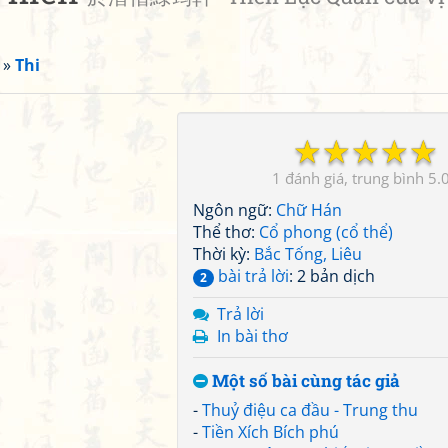
»
Thi
☆
☆
☆
☆
☆
1
5.
Ngôn ngữ:
Chữ Hán
Thể thơ:
Cổ phong (cổ thể)
Thời kỳ:
Bắc Tống, Liêu
bài trả lời
: 2 bản dịch
2
Trả lời
In bài thơ
Một số bài cùng tác giả
-
Thuỷ điệu ca đầu - Trung thu
-
Tiền Xích Bích phú