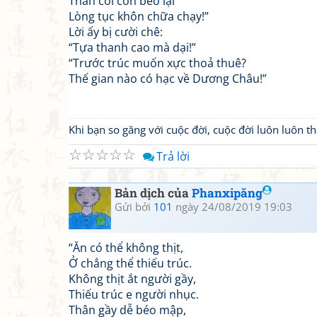
Thân còi còn béo lại
Lòng tục khôn chữa chạy!”
Lời ấy bị cười chê:
“Tựa thanh cao mà dại!”
“Trước trúc muốn xực thoả thuê?
Thế gian nào có hạc về Dương Châu!”
Khi bạn so găng với cuộc đời, cuộc đời luôn luôn 
☆
☆
☆
☆
☆
Trả lời
Bản dịch của
Phanxipăng
Gửi bởi
101
ngày 24/08/2019 19:03
“Ăn có thể không thịt,
Ở chẳng thể thiếu trúc.
Không thịt ắt người gầy,
Thiếu trúc e người nhục.
Thân gầy dễ béo mập,