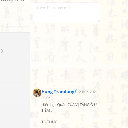
00
Hung Trandang
23/05/2021
09:06
Hiên Lục Quân CỦA VỊ TĂNG Ở Ư 
TIỀM .

TÔ THỨC
