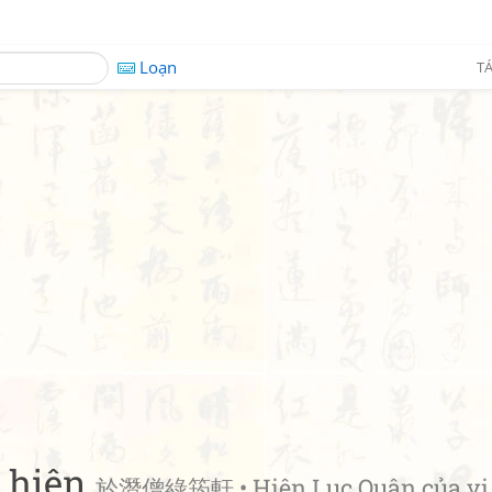
Loạn
TÁ
 hiên
於潛僧綠筠軒 • Hiên Lục Quân của vị 