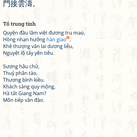
門
接
雲
濤
。
Tố trung tình
Quyện đầu lâm việt đương tru mao,
Hồng nhạn hưởng
hàn giao
.
Khê thượng vãn lai dương liễu,
Nguyệt lộ tẩy yên tiêu.
Sương hậu chử,
Thuỷ phân tào.
Thượng bình kiều.
Khách sàng quy mộng,
Hà tất Giang Nam?
Môn tiếp vân đào.