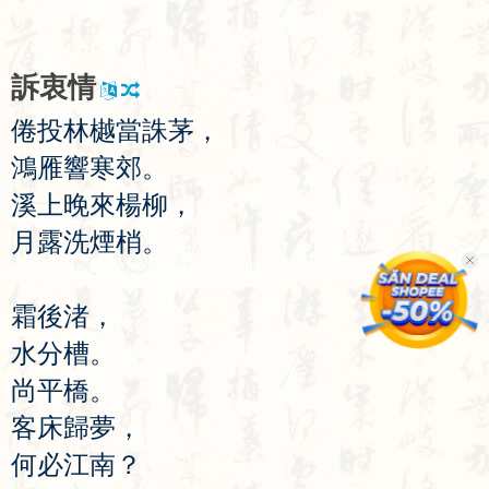
訴
衷
情
倦
投
林
樾
當
誅
茅
，
鴻
雁
響
寒
郊
。
溪
上
晚
來
楊
柳
，
月
露
洗
煙
梢
。
霜
後
渚
，
水
分
槽
。
尚
平
橋
。
客
床
歸
夢
，
何
必
江
南
？