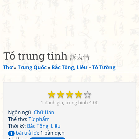
Tố trung tình
訴衷情
Thơ
»
Trung Quốc
»
Bắc Tống, Liêu
»
Tô Tường
☆
☆
☆
☆
☆
1
4.00
Ngôn ngữ:
Chữ Hán
Thể thơ:
Từ phẩm
Thời kỳ:
Bắc Tống, Liêu
bài trả lời
: 1 bản dịch
1