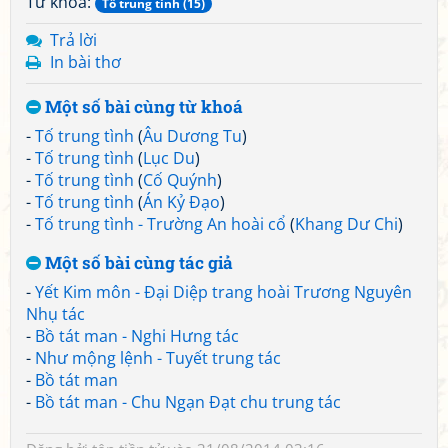
Từ khoá:
Tố trung tình (15)
Trả lời
In bài thơ
Một số bài cùng từ khoá
-
Tố trung tình
(
Âu Dương Tu
)
-
Tố trung tình
(
Lục Du
)
-
Tố trung tình
(
Cố Quýnh
)
-
Tố trung tình
(
Án Kỷ Đạo
)
-
Tố trung tình - Trường An hoài cổ
(
Khang Dư Chi
)
Một số bài cùng tác giả
-
Yết Kim môn - Đại Diệp trang hoài Trương Nguyên
Nhụ tác
-
Bồ tát man - Nghi Hưng tác
-
Như mộng lệnh - Tuyết trung tác
-
Bồ tát man
-
Bồ tát man - Chu Ngạn Đạt chu trung tác