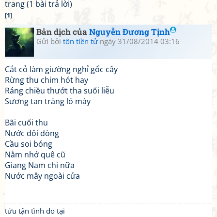
trang (1 bài trả lời)
[
1
]
Bản dịch của
Nguyễn Đương Tịnh
Gửi bởi
tôn tiền tử
ngày 31/08/2014 03:16
Cắt cỏ làm giường nghỉ gốc cây
Rừng thu chim hót hay
Ráng chiều thướt tha suối liễu
Sương tan trăng ló mày
Bãi cuối thu
Nước đôi dòng
Cầu soi bóng
Nằm nhớ quê cũ
Giang Nam chi nữa
Nước mây ngoài cửa
tửu tận tình do tại