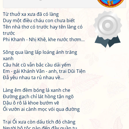
Từ thuở xa xưa đã có làng
Duy một điều cháu con chưa biết
Tên nhà thơ có trước hay tên làng có
trước
Phi Khanh - Nhị Khê, khe nước thơm...
Sông qua làng lấp loáng ánh trăng
xanh
Câu hát cũ vẫn bắc cầu dải yếm
Em - gái Khánh Vân - anh, trai Dũi Tiện
Đẫ yêu nhau ta rủ nhau về...
Làng êm đềm bóng lá xanh che
Đường gạch chỉ lát hồng tận ngõ
Dậu ô rô lá khoe bướm vẽ
Ổi vườn ai cành mọc vói qua đường
Trại Ổi xưa còn dấu tích đó chăng
Người bộ tộc nào đến đây quần tụ