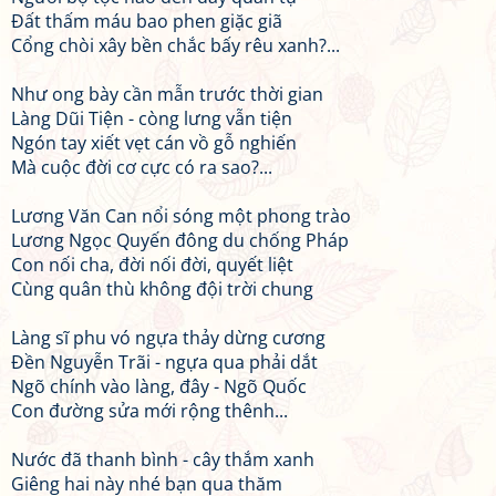
Đất thấm máu bao phen giặc giã
Cổng chòi xây bền chắc bấy rêu xanh?...
Như ong bày cần mẫn trước thời gian
Làng Dũi Tiện - còng lưng vẫn tiện
Ngón tay xiết vẹt cán vồ gỗ nghiến
Mà cuộc đời cơ cực có ra sao?...
Lương Văn Can nổi sóng một phong trào
Lương Ngọc Quyến đông du chống Pháp
Con nối cha, đời nối đời, quyết liệt
Cùng quân thù không đội trời chung
Làng sĩ phu vó ngựa thảy dừng cương
Đền Nguyễn Trãi - ngựa qua phải dắt
Ngõ chính vào làng, đây - Ngõ Quốc
Con đường sửa mới rộng thênh...
Nước đã thanh bình - cây thắm xanh
Giêng hai này nhé bạn qua thăm