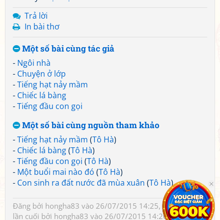
Trả lời
In bài thơ
Một số bài cùng tác giả
-
Ngôi nhà
-
Chuyện ở lớp
-
Tiếng hạt nảy mầm
-
Chiếc lá bàng
-
Tiếng đầu con gọi
Một số bài cùng nguồn tham khảo
-
Tiếng hạt nảy mầm
(
Tô Hà
)
-
Chiếc lá bàng
(
Tô Hà
)
-
Tiếng đầu con gọi
(
Tô Hà
)
-
Một buổi mai nào đó
(
Tô Hà
)
-
Con sinh ra đất nước đã mùa xuân
(
Tô Hà
)
Đăng bởi
hongha83
vào 26/07/2015 14:25, đã sửa 1 lần,
lần cuối bởi
hongha83
vào 26/07/2015 14:26