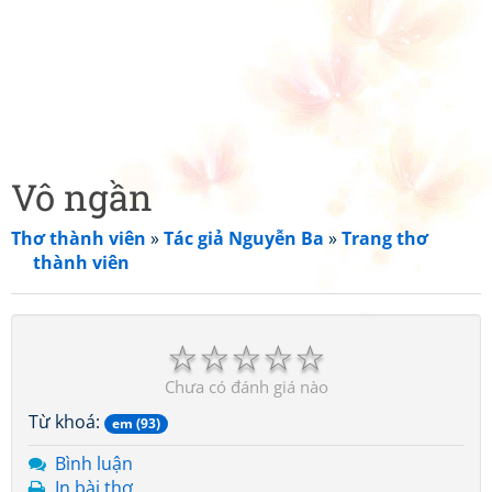
Vô ngần
Thơ thành viên
»
Tác giả Nguyễn Ba
»
Trang thơ
thành viên
☆
☆
☆
☆
☆
Chưa có đánh giá nào
Từ khoá:
em (93)
Bình luận
In bài thơ