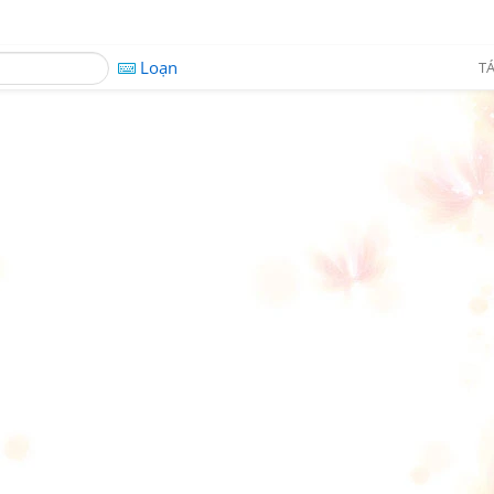
Loạn
TÁ