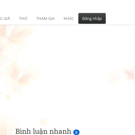
C GIẢ
THƠ
THAM GIA
KHÁC
Đăng nhập
Bình luận nhanh
0