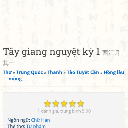
Tây giang nguyệt kỳ 1
西江月
其一
Thơ
»
Trung Quốc
»
Thanh
»
Tào Tuyết Cần
»
Hồng lâu
mộng
☆
☆
☆
☆
☆
1
5.00
Ngôn ngữ:
Chữ Hán
Thể thơ:
Từ phẩm