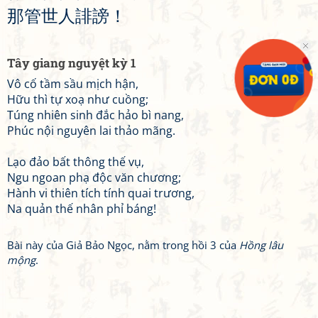
那
管
世
人
誹
謗
！
Tây giang nguyệt kỳ 1
Vô cố tầm sầu mịch hận,
Hữu thì tự xoạ như cuồng;
Túng nhiên sinh đắc hảo bì nang,
Phúc nội nguyên lai thảo mãng.
Lạo đảo bất thông thế vụ,
Ngu ngoan phạ độc văn chương;
Hành vi thiên tích tính quai trương,
Na quản thế nhân phỉ báng!
Bài này của Giả Bảo Ngọc, nằm trong hồi 3 của
Hồng lâu
mộng
.