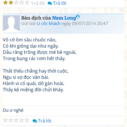
☆
☆
☆
☆
☆
Trả lời
1
2.00
Bản dịch của
Nam Long
Gửi bởi
U cốc khách
ngày 09/07/2014 20:47
Vô cớ ôm sầu chuốc não,
Có khi giống dại như ngây.
Dẫu rằng trông được mẽ bề ngoài,
Trong bụng rác rơm hết thảy.
Thất thểu chẳng hay thời cuộc,
Ngu si sợ đọc văn bài.
Hành vi cổ quái, dở gàn hoài,
Thây kệ miệng đời chửi kháy.
Du ư nghệ
☆
☆
☆
☆
☆
Trả lời