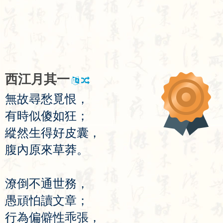
西
江
月
其
一
無
故
尋
愁
覓
恨
，
有
時
似
傻
如
狂
；
縱
然
生
得
好
皮
囊
，
腹
內
原
來
草
莽
。
潦
倒
不
通
世
務
，
愚
頑
怕
讀
文
章
；
行
為
偏
僻
性
乖
張
，