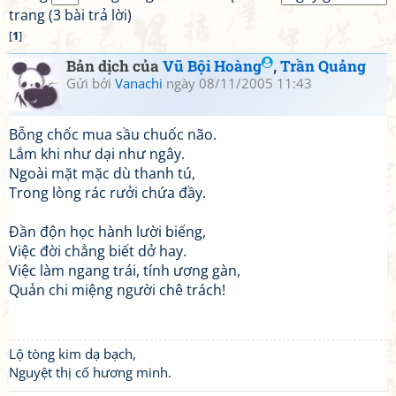
trang (3 bài trả lời)
[
1
]
Bản dịch của
Vũ Bội Hoàng
,
Trần Quảng
Gửi bởi
Vanachi
ngày 08/11/2005 11:43
Bỗng chốc mua sầu chuốc não.
Lắm khi như dại như ngây.
Ngoài mặt mặc dù thanh tú,
Trong lòng rác rưởi chứa đầy.
Đần độn học hành lười biếng,
Việc đời chẳng biết dở hay.
Việc làm ngang trái, tính ương gàn,
Quản chi miệng người chê trách!
Lộ tòng kim dạ bạch,
Nguyệt thị cố hương minh.