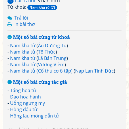
bài trả lời
: 3 bản dịch
3
Từ khoá:
Nam kha tử (7)
Trả lời
In bài thơ
Một số bài cùng từ khoá
-
Nam kha tử
(
Âu Dương Tu
)
-
Nam kha tử
(
Tô Thức
)
-
Nam kha tử
(
Lã Bản Trung
)
-
Nam kha tử
(
Vương Viêm
)
-
Nam kha tử (Cổ thú cơ ô tập)
(
Nạp Lan Tính Đức
)
Một số bài cùng tác giả
-
Táng hoa từ
-
Đào hoa hành
-
Uổng ngưng my
-
Hồng đậu từ
-
Hồng lâu mộng dẫn tử