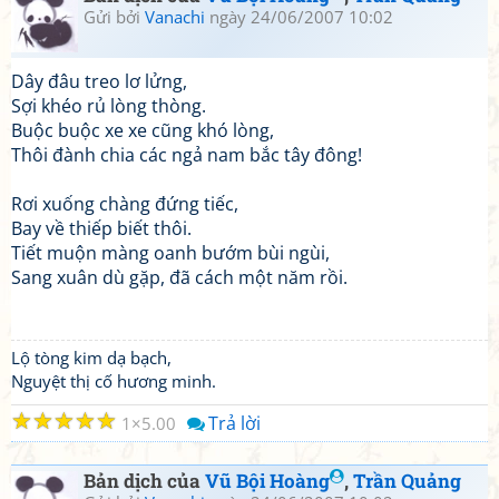
Gửi bởi
Vanachi
ngày 24/06/2007 10:02
Dây đâu treo lơ lửng,
Sợi khéo rủ lòng thòng.
Buộc buộc xe xe cũng khó lòng,
Thôi đành chia các ngả nam bắc tây đông!
Rơi xuống chàng đứng tiếc,
Bay về thiếp biết thôi.
Tiết muộn màng oanh bướm bùi ngùi,
Sang xuân dù gặp, đã cách một năm rồi.
Lộ tòng kim dạ bạch,
Nguyệt thị cố hương minh.
☆
☆
☆
☆
☆
Trả lời
1
5.00
Bản dịch của
Vũ Bội Hoàng
,
Trần Quảng