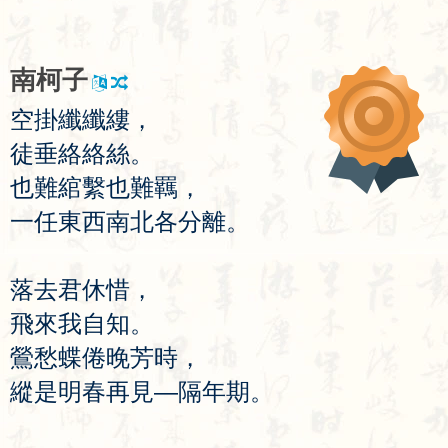
南
柯
子
空
掛
纖
纖
縷
，
徒
垂
絡
絡
絲
。
也
難
綰
繫
也
難
羈
，
一
任
東
西
南
北
各
分
離
。
落
去
君
休
惜
，
飛
來
我
自
知
。
鶯
愁
蝶
倦
晚
芳
時
，
縱
是
明
春
再
見
—
隔
年
期
。