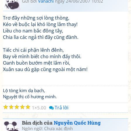
Gửi bởi
Vanachi
ngày 24/06/2007 10:02
Trơ đây những sợi lòng thòng,
Kéo về buộc lại khó lòng lắm thay!
Liều cho nam bắc đông tây,
Chia lìa các ngả thì đây cũng đành.
Tiếc chi cái phận lênh đênh,
Bay về mình biết cho mình đấy thôi.
Oanh buồn bướm mệt lắm rồi,
Xuân sau dù gặp cũng ngoài một năm!
Lộ tòng kim dạ bạch,
Nguyệt thị cố hương minh.
☆
☆
☆
☆
☆
Trả lời
1
5.00
Bản dịch của
Nguyễn Quốc Hùng
Ngôn ngữ: Chưa xác định