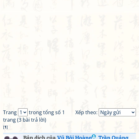
Trang
trong tổng số 1
Xếp theo:
trang (3 bài trả lời)
[
1
]
Bản dịch của
Vũ Bội Hoàng
,
Trần Quảng