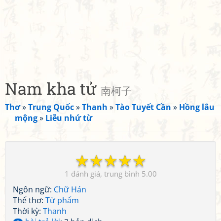
Nam kha tử
南柯子
Thơ
»
Trung Quốc
»
Thanh
»
Tào Tuyết Cần
»
Hồng lâu
mộng
»
Liễu nhứ từ
☆
☆
☆
☆
☆
1
5.00
Ngôn ngữ:
Chữ Hán
Thể thơ:
Từ phẩm
Thời kỳ:
Thanh