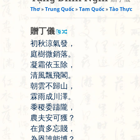
Thơ
»
Trung Quốc
»
Tam Quốc
»
Tào Thực
贈
丁
儀
初
秋
涼
氣
發
，
庭
樹
微
銷
落
。
凝
霜
依
玉
除
，
清
風
飄
飛
閣
。
朝
雲
不
歸
山
，
霖
雨
成
川
澤
。
黍
稷
委
躊
隴
，
農
夫
安
可
獲
？
在
貴
多
忘
賤
，
為
恩
誰
能
博
？