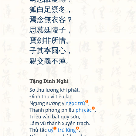
狐
白
足
禦
冬
，
焉
念
無
衣
客
？
思
慕
廷
陵
子
，
寶
劍
非
所
惜
。
子
其
寧
爾
心
，
親
交
義
不
薄
。
Tặng Đinh Nghi
Sơ thu lương khí phát,
Đình thụ vi tiêu lạc.
Ngưng sương y
ngọc trừ
,
Thanh phong phiêu
phi các
.
Triêu vân bất quy sơn,
Lâm vũ thành xuyên trạch.
Thử tắc
uỷ
trù lũng
,