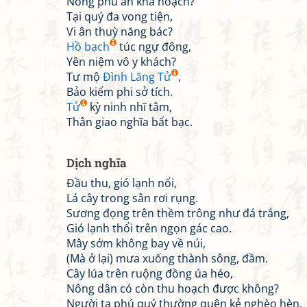
Nông phu an khả hoạch?
Tại quý đa vong tiện,
Vi ân thuỳ năng bác?
Hồ bạch
túc ngự đông,
Yên niệm vô y khách?
Tư mộ
Đình Lăng Tử
,
Bảo kiếm phi sở tích.
Tử
kỳ ninh nhĩ tâm,
Thân giao nghĩa bất bạc.
Dịch nghĩa
Đầu thu, gió lạnh nổi,
Lá cây trong sân rơi rụng.
Sương đọng trên thềm trông như đá trắng,
Gió lạnh thổi trên ngọn gác cao.
Mây sớm không bay về núi,
(Mà ở lại) mưa xuống thành sông, đầm.
Cây lúa trên ruộng đồng úa héo,
Nông dân có còn thu hoạch được không?
Người ta phú quý thường quên kẻ nghèo hèn,