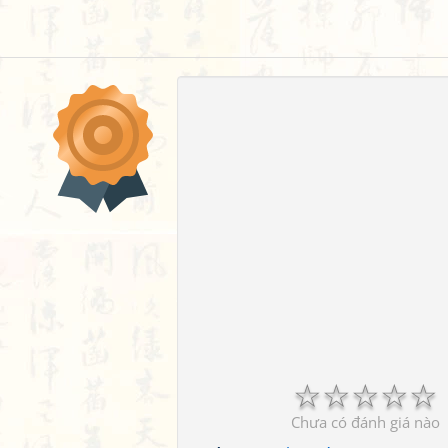
☆
☆
☆
☆
☆
Chưa có đánh giá nào