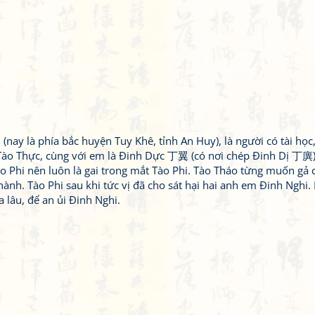
nay là phía bắc huyện Tuy Khê, tỉnh An Huy), là người có tài học
 Tào Thực, cùng với em là Đinh Dực 丁翼 (có nơi chép Đinh Dị 丁廙)
Tào Phi nên luôn là gai trong mắt Tào Phi. Tào Tháo từng muốn gả 
nh. Tào Phi sau khi tức vị đã cho sát hại hai anh em Đinh Nghi. 
 lâu, để an ủi Đinh Nghi.