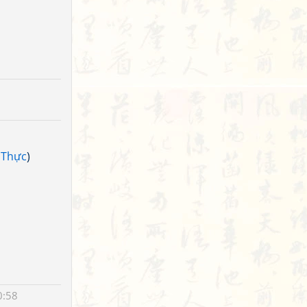
 Thực
)
0:58