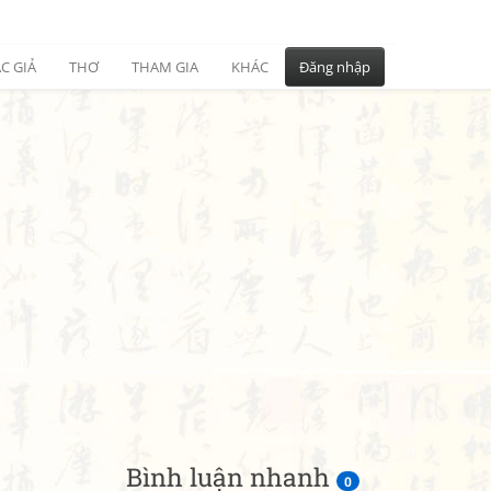
C GIẢ
THƠ
THAM GIA
KHÁC
Đăng nhập
Bình luận nhanh
0