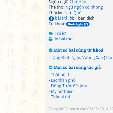
Ngôn ngữ:
Chữ Hán
Thể thơ:
Ngũ ngôn cổ phong
Thời kỳ:
Tam Quốc
bài trả lời
: 1 bản dịch
1
Từ khoá:
Đinh Nghi (2)
Trả lời
In bài thơ
Một số bài cùng từ khoá
-
Tặng Đinh Nghi, Vương Xán
(
Tào
Một số bài cùng tác giả
-
Thất bộ thi
-
Lạc thần phú
-
Đồng Tước đài phú
-
Mỹ nữ thiên
-
Thất ai thi
Đăng bởi
Vanachi
vào 05/02/2014 2