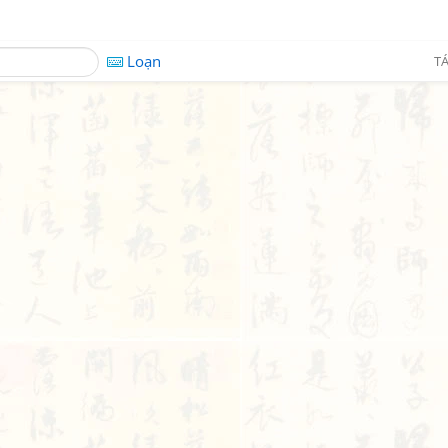
Loạn
TÁ