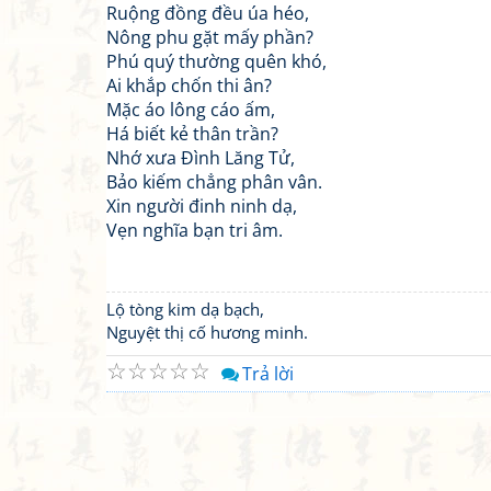
Ruộng đồng đều úa héo,
Nông phu gặt mấy phần?
Phú quý thường quên khó,
Ai khắp chốn thi ân?
Mặc áo lông cáo ấm,
Há biết kẻ thân trần?
Nhớ xưa Đình Lăng Tử,
Bảo kiếm chẳng phân vân.
Xin người đinh ninh dạ,
Vẹn nghĩa bạn tri âm.
Lộ tòng kim dạ bạch,
Nguyệt thị cố hương minh.
☆
☆
☆
☆
☆
Trả lời