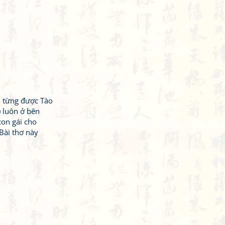
, từng được Tào
 luôn ở bên
con gái cho
Bài thơ này