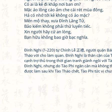
Có ai là kẻ đi khắp nơi ban ơn?
Mặc áo lông cáo ấm che cái rét mùa đông,
Há có nhớ tới kẻ không có áo mặc?
Mến mộ thay, xưa Đình Lăng Tử,
Bảo kiếm không phải thứ luyến tiếc.
Xin người hãy cứ an lòng,
Bạn hữu không bao giờ bạc nghĩa.
Đinh Nghi (?–220) tự Chính Lễ 正禮, người quận Bái (
Tháo vời cho làm quan. Đinh Nghi là thân cận của
cạnh trợ thủ trong thời gian tranh giành ngôi với 
Đinh Nghi, nhưng do Tào Phi ngăn cản mà không thà
được làm sau khi Tào Tháo chết, Tào Phi tức vị chưa