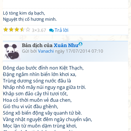
Lộ tòng kim dạ bạch,
Nguyệt thị cố hương minh.
☆
☆
☆
☆
☆
Trả lời
3
3.67
Bản dịch của
Xuân Như
Gửi bởi
Vanachi
ngày 17/07/2014 07:10
Đông dạo bước đỉnh non Kiệt Thạch,
Đặng ngắm nhìn biển lớn khơi xa,
Trùng dương sóng nước đâu là
Nhấp nhô mây núi nguy nga giữa trời.
Khắp sơn đảo cây thì tươi tốt,
Hoa cỏ thời muôn vẻ đua chen,
Gió thu vi vút đầu ghềnh,
Sóng xô biển động vây quanh tứ bề.
Vầng nhật nguyệt đêm ngày chuyển vận,
Mọc lặn từ muôn dặm trùng khơi,