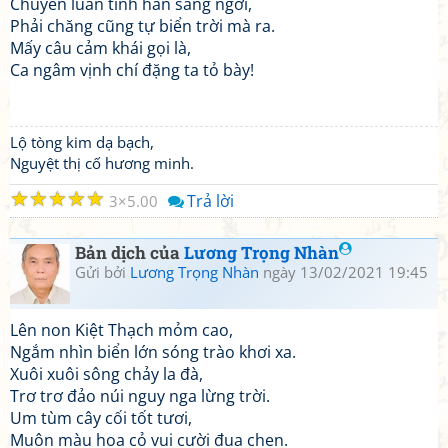
Chuyển luân tinh hán sáng ngời,
Phải chăng cũng tự biển trời mà ra.
Mấy câu cảm khái gọi là,
Ca ngâm vịnh chí đặng ta tỏ bày!
Lộ tòng kim dạ bạch,
Nguyệt thị cố hương minh.
☆
☆
☆
☆
☆
Trả lời
3
5.00
Bản dịch của
Lương Trọng Nhàn
Gửi bởi
Lương Trọng Nhàn
ngày 13/02/2021 19:45
Lên non Kiệt Thạch mỏm cao,
Ngắm nhìn biển lớn sóng trào khơi xa.
Xuôi xuôi sông chảy la đà,
Trơ trơ đảo núi nguy nga lừng trời.
Um tùm cây cối tốt tươi,
Muôn màu hoa cỏ vui cười đua chen.