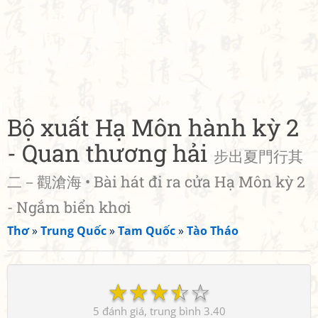
Bộ xuất Hạ Môn hành kỳ 2
- Quan thương hải
步出夏門行其
二－觀滄海 • Bài hát đi ra cửa Hạ Môn kỳ 2
- Ngắm biển khơi
Thơ
»
Trung Quốc
»
Tam Quốc
»
Tào Tháo
☆
☆
☆
☆
☆
5
3.40