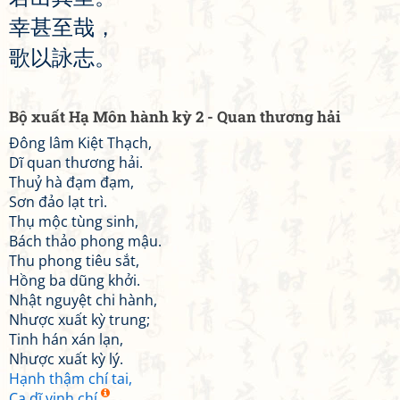
幸
甚
至
哉
，
歌
以
詠
志
。
Bộ xuất Hạ Môn hành kỳ 2 - Quan thương hải
Đông lâm Kiệt Thạch,
Dĩ quan thương hải.
Thuỷ hà đạm đạm,
Sơn đảo lạt trì.
Thụ mộc tùng sinh,
Bách thảo phong mậu.
Thu phong tiêu sắt,
Hồng ba dũng khởi.
Nhật nguyệt chi hành,
Nhược xuất kỳ trung;
Tinh hán xán lạn,
Nhược xuất kỳ lý.
Hạnh thậm chí tai,
Ca dĩ vịnh chí.