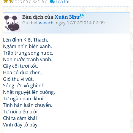
☆
☆
☆
☆
☆
Trả lời
3
1.67
Bản dịch của
Xuân Như
Gửi bởi
Vanachi
ngày 17/07/2014 07:09
Lên đỉnh Kiệt Thạch,
Ngắm nhìn biển xanh,
Trập trùng sóng nước,
Non nước tranh vanh.
Cây cối tươi tốt,
Hoa cỏ đua chen,
Gió thu vi vút,
Sóng lớn xô ghềnh.
Nhật nguyệt lên xuống,
Tự ngàn dặm khơi.
Tinh hán luân chuyển.
Tự nơi biển trời.
Chí ta cảm khái
Vịnh đây tỏ bày!