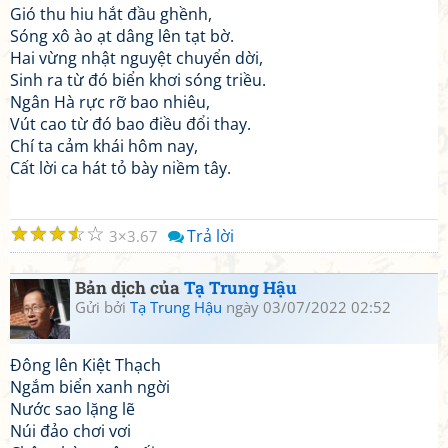
Gió thu hiu hắt đầu ghềnh,
Sóng xô ào ạt dâng lên tạt bờ.
Hai vừng nhật nguyệt chuyển dời,
Sinh ra từ đó biển khơi sóng triều.
Ngân Hà rực rỡ bao nhiêu,
Vút cao từ đó bao điều đổi thay.
Chí ta cảm khái hôm nay,
Cất lời ca hát tỏ bày niềm tây.
☆
☆
☆
☆
☆
Trả lời
3
3.67
Bản dịch của
Tạ Trung Hậu
Gửi bởi
Tạ Trung Hậu
ngày 03/07/2022 02:52
Đông lên Kiệt Thạch
Ngắm biển xanh ngời
Nước sao lặng lẽ
Núi đảo chơi vơi