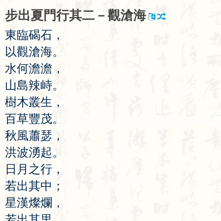
步
出
夏
門
行
其
二
－
觀
滄
海
東
臨
碣
石
，
以
觀
滄
海
。
水
何
澹
澹
，
山
島
辣
峙
。
樹
木
叢
生
，
百
草
豐
茂
。
秋
風
蕭
瑟
，
洪
波
湧
起
。
日
月
之
行
，
若
出
其
中
；
星
漢
燦
爛
，
若
出
其
里
。