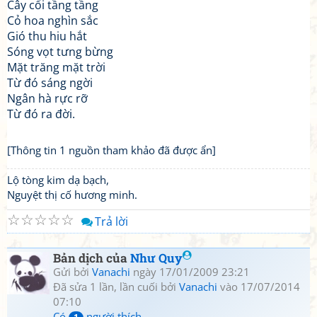
Cây cối tầng tầng
Cỏ hoa nghìn sắc
Gió thu hiu hắt
Sóng vọt tưng bừng
Mặt trăng mặt trời
Từ đó sáng ngời
Ngân hà rực rỡ
Từ đó ra đời.
[Thông tin 1 nguồn tham khảo đã được ẩn]
Lộ tòng kim dạ bạch,
Nguyệt thị cố hương minh.
☆
☆
☆
☆
☆
Trả lời
Bản dịch của
Như Quy
Gửi bởi
Vanachi
ngày 17/01/2009 23:21
Đã sửa 1 lần, lần cuối bởi
Vanachi
vào 17/07/2014
07:10
Có
người thích