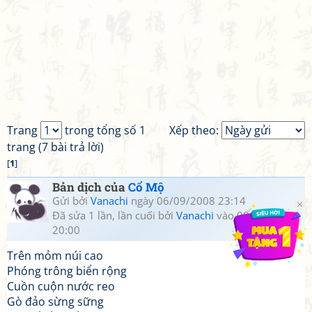
Trang
trong tổng số 1
Xếp theo:
trang (7 bài trả lời)
[
1
]
Bản dịch của
Cổ Mộ
Gửi bởi
Vanachi
ngày 06/09/2008 23:14
Đã sửa 1 lần, lần cuối bởi
Vanachi
vào 09/12/2008
20:00
Trên mỏm núi cao
Phóng trông biển rộng
Cuồn cuộn nước reo
Gò đảo sừng sững