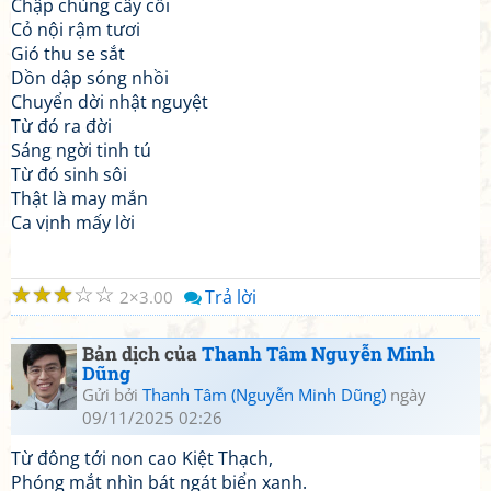
Chập chùng cây cối
Cỏ nội rậm tươi
Gió thu se sắt
Dồn dập sóng nhồi
Chuyển dời nhật nguyệt
Từ đó ra đời
Sáng ngời tinh tú
Từ đó sinh sôi
Thật là may mắn
Ca vịnh mấy lời
☆
☆
☆
☆
☆
Trả lời
2
3.00
Bản dịch của
Thanh Tâm Nguyễn Minh
Dũng
Gửi bởi
Thanh Tâm (Nguyễn Minh Dũng)
ngày
09/11/2025 02:26
Từ đông tới non cao Kiệt Thạch,
Phóng mắt nhìn bát ngát biển xanh.