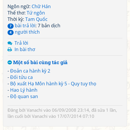
Ngôn ngữ:
Chữ Hán
Thể thơ:
Tứ ngôn
Thời kỳ:
Tam Quốc
bài trả lời
: 7 bản dịch
7
người thích
4
Trả lời
In bài thơ
Một số bài cùng tác giả
-
Đoản ca hành kỳ 2
-
Đối tửu ca
-
Bộ xuất Hạ Môn hành kỳ 5 - Quy tuy thọ
-
Hao Lý hành
-
Độ quan san
Đăng bởi
Vanachi
vào 06/09/2008 23:14, đã sửa 1 lần,
lần cuối bởi
Vanachi
vào 17/07/2014 07:10