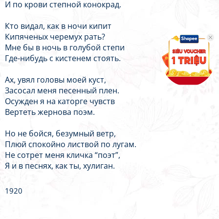
И по крови степной конокрад.
Кто видал, как в ночи кипит
Кипяченых черемух рать?
Мне бы в ночь в голубой степи
Где-нибудь с кистенем стоять.
Ах, увял головы моей куст,
Засосал меня песенный плен.
Осужден я на каторге чувств
Вертеть жернова поэм.
Но не бойся, безумный ветр,
Плюй спокойно листвой по лугам.
Не сотрет меня кличка “поэт”,
Я и в песнях, как ты, хулиган.
1920