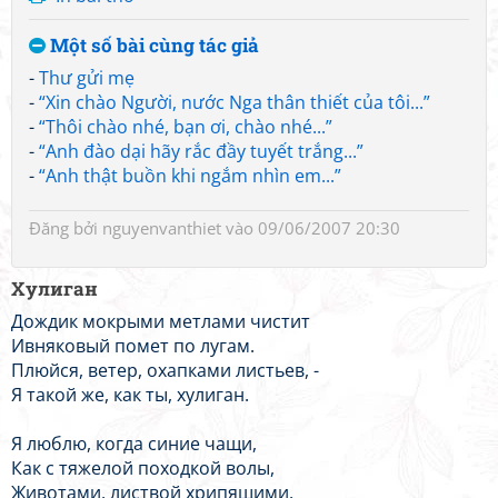
Một số bài cùng tác giả
-
Thư gửi mẹ
-
“Xin chào Người, nước Nga thân thiết của tôi...”
-
“Thôi chào nhé, bạn ơi, chào nhé...”
-
“Anh đào dại hãy rắc đầy tuyết trắng...”
-
“Anh thật buồn khi ngắm nhìn em...”
Đăng bởi
nguyenvanthiet
vào 09/06/2007 20:30
Хулиган
Дождик мокрыми метлами чистит
Ивняковый помет по лугам.
Плюйся, ветер, охапками листьев, -
Я такой же, как ты, хулиган.
Я люблю, когда синие чащи,
Как с тяжелой походкой волы,
Животами, листвой хрипящими,