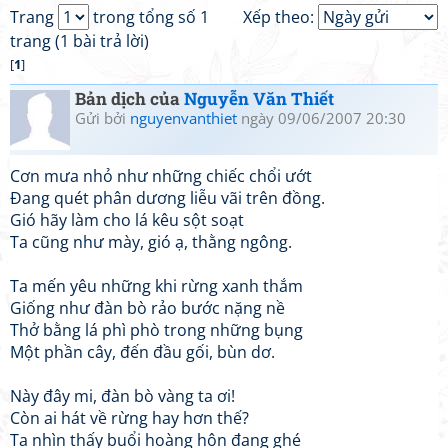
Trang
trong tổng số 1
Xếp theo:
trang (1 bài trả lời)
[
1
]
Bản dịch của
Nguyễn Văn Thiết
Gửi bởi
nguyenvanthiet
ngày 09/06/2007 20:30
Cơn mưa nhỏ như những chiếc chổi ướt
Đang quét phân dương liễu vãi trên đồng.
Gió hãy làm cho lá kêu sột soạt
Ta cũng như mày, gió ạ, thằng ngông.
Ta mến yêu những khi rừng xanh thắm
Giống như đàn bò rảo bước nặng nề
Thở bằng lá phì phò trong những bụng
Một phần cây, đến đầu gối, bùn dơ.
Này đây mi, đàn bò vàng ta ơi!
Còn ai hát về rừng hay hơn thế?
Ta nhìn thấy buổi hoàng hôn đang ghé