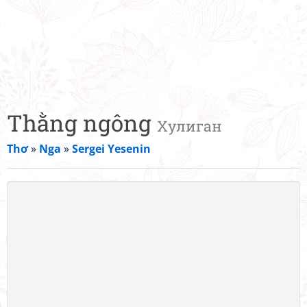
Thằng ngông
Хулиган
Thơ
»
Nga
»
Sergei Yesenin