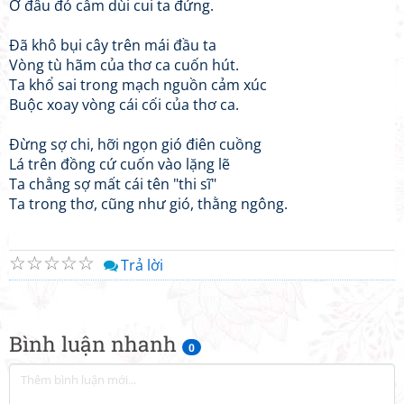
Ở đâu đó cầm dùi cui ta đứng.
Đã khô bụi cây trên mái đầu ta
Vòng tù hãm của thơ ca cuốn hút.
Ta khổ sai trong mạch nguồn cảm xúc
Buộc xoay vòng cái cối của thơ ca.
Đừng sợ chi, hỡi ngọn gió điên cuồng
Lá trên đồng cứ cuốn vào lặng lẽ
Ta chẳng sợ mất cái tên "thi sĩ"
Ta trong thơ, cũng như gió, thằng ngông.
☆
☆
☆
☆
☆
Trả lời
Bình luận nhanh
0