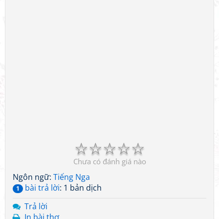
☆
☆
☆
☆
☆
Chưa có đánh giá nào
Ngôn ngữ:
Tiếng Nga
bài trả lời
: 1 bản dịch
1
Trả lời
In bài thơ