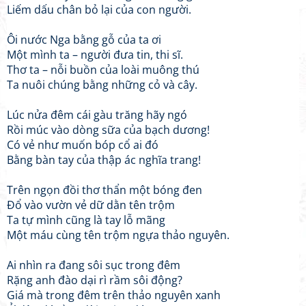
Liếm dấu chân bỏ lại của con người.
Ôi nước Nga bằng gỗ của ta ơi
Một mình ta – người đưa tin, thi sĩ.
Thơ ta – nỗi buồn của loài muông thú
Ta nuôi chúng bằng những cỏ và cây.
Lúc nửa đêm cái gàu trăng hãy ngó
Rồi múc vào dòng sữa của bạch dương!
Có vẻ như muốn bóp cổ ai đó
Bằng bàn tay của thập ác nghĩa trang!
Trên ngọn đồi thơ thẩn một bóng đen
Đổ vào vườn vẻ dữ dằn tên trộm
Ta tự mình cũng là tay lỗ mãng
Một máu cùng tên trộm ngựa thảo nguyên.
Ai nhìn ra đang sôi sục trong đêm
Rặng anh đào dại rì rầm sôi động?
Giá mà trong đêm trên thảo nguyên xanh