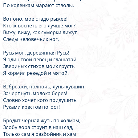
По коленкам марают стволы.
Вот оно, мое стадо рыжее!
Кто ж воспеть его лучше мог?
Вижу, вижу, как сумерки лижут
Следы человечьих ног.
Русь моя, деревянная Русь!
Я один твой певец и глашатай.
Звериных стихов моих грусть
Я кормил резедой и мятой.
Взбрезжи, полночь, луны кувшин
Зачерпнуть молока берез!
Словно хочет кого придушить
Руками крестов погост!
Бродит черная жуть по холмам,
Злобу вора струит в наш сад,
Только сам я разбойник и хам