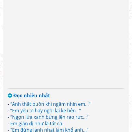
Đọc nhiều nhất
-
“Anh thật buồn khi ngắm nhìn em...”
-
“Em yêu ơi hãy ngồi lại kề bên...”
-
“Ngọn lửa xanh bừng lên rạo rực...”
-
Em giản dị như là tất cả
-
“Em đừng lạnh nhạt làm khổ anh...”