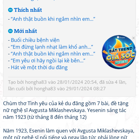
Thích nhất
-
“Anh thật buồn khi ngắm nhìn em...”
Mới nhất
-
Buổi chiều bệnh viện
-
“Em đừng lạnh nhạt làm khổ anh...”
-
“Anh thật buồn khi ngắm nhìn em...”
-
“Em yêu ơi hãy ngồi lại kề bên...”
-
Hát về một thời du đãng
Tạo bởi
hongha83
vào 28/01/2024 20:54, đã sửa 4 lần,
lần cuối bởi
hongha83
vào 29/01/2024 08:27
Chùm thơ Tình yêu của kẻ du đãng gồm 7 bài, đề tặng
nữ nghệ sĩ Avgusta Miklashevskaya. Yesenin sáng tác
năm 1923 (từ tháng 8 đến tháng 12)
Năm 1923, Esenin làm quen với Avgusta Miklashevskaya,
một nữ nghệ sĩ nổi tiếng và ngay lập tức phải lòng nữ