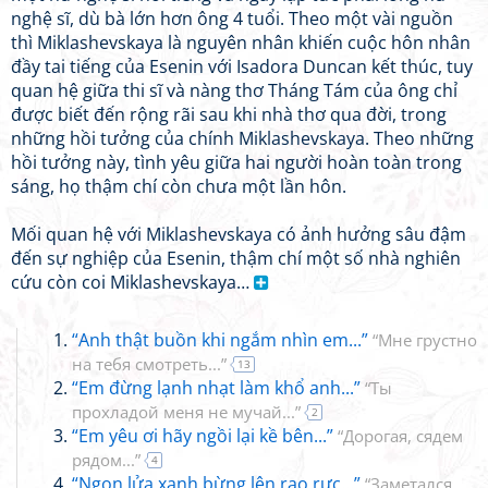
nghệ sĩ, dù bà lớn hơn ông 4 tuổi. Theo một vài nguồn
thì Miklashevskaya là nguyên nhân khiến cuộc hôn nhân
đầy tai tiếng của Esenin với Isadora Duncan kết thúc, tuy
quan hệ giữa thi sĩ và nàng thơ Tháng Tám của ông chỉ
được biết đến rộng rãi sau khi nhà thơ qua đời, trong
những hồi tưởng của chính Miklashevskaya. Theo những
hồi tưởng này, tình yêu giữa hai người hoàn toàn trong
sáng, họ thậm chí còn chưa một lần hôn.
Mối quan hệ với Miklashevskaya có ảnh hưởng sâu đậm
đến sự nghiệp của Esenin, thậm chí một số nhà nghiên
cứu còn coi Miklashevskaya…
“Anh thật buồn khi ngắm nhìn em...”
“Мне грустно
на тебя смотреть...”
13
“Em đừng lạnh nhạt làm khổ anh...”
“Ты
прохладой меня не мучай...”
2
“Em yêu ơi hãy ngồi lại kề bên...”
“Дорогая, сядем
рядом...”
4
“Ngọn lửa xanh bừng lên rạo rực...”
“Заметался