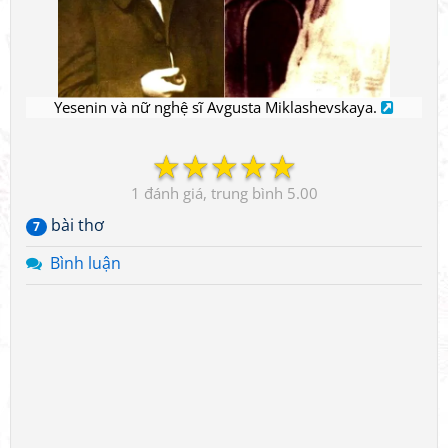
Yesenin và nữ nghệ sĩ Avgusta Miklashevskaya.
☆
☆
☆
☆
☆
1
5.00
bài thơ
7
Bình luận