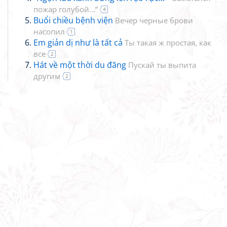
пожар голубой...”
4
Buổi chiều bệnh viện
Вечер черные брови
насопил
1
Em giản dị như là tất cả
Ты такая ж простая, как
все
2
Hát về một thời du đãng
Пускай ты выпита
другим
2