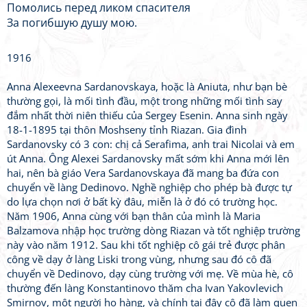
Помолись перед ликом спасителя
За погибшую душу мою.
1916
Anna Alexeevna Sardanovskaya, hoặc là Aniuta, như bạn bè
thường gọi, là mối tình đầu, một trong những mối tình say
đắm nhất thời niên thiếu của Sergey Esenin. Anna sinh ngày
18-1-1895 tại thôn Moshseny tỉnh Riazan. Gia đình
Sardanovsky có 3 con: chị cả Serafima, anh trai Nicolai và em
út Anna. Ông Alexei Sardanovsky mất sớm khi Anna mới lên
hai, nên bà giáo Vera Sardanovskaya đã mang ba đứa con
chuyển về làng Dedinovo. Nghề nghiệp cho phép bà được tự
do lựa chọn nơi ở bất kỳ đâu, miễn là ở đó có trường học.
Năm 1906, Anna cùng với bạn thân của mình là Maria
Balzamova nhập học trường dòng Riazan và tốt nghiệp trường
này vào năm 1912. Sau khi tốt nghiệp cô gái trẻ được phân
công về dạy ở làng Liski trong vùng, nhưng sau đó cô đã
chuyển về Dedinovo, dạy cùng trường với mẹ. Về mùa hè, cô
thường đến làng Konstantinovo thăm cha Ivan Yakovlevich
Smirnov, một người họ hàng, và chính tại đây cô đã làm quen