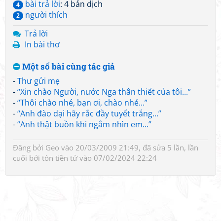
bài trả lời
: 4 bản dịch
4
người thích
2
Trả lời
In bài thơ
Một số bài cùng tác giả
-
Thư gửi mẹ
-
“Xin chào Người, nước Nga thân thiết của tôi...”
-
“Thôi chào nhé, bạn ơi, chào nhé...”
-
“Anh đào dại hãy rắc đầy tuyết trắng...”
-
“Anh thật buồn khi ngắm nhìn em...”
Đăng bởi
Geo
vào 20/03/2009 21:49, đã sửa 5 lần, lần
cuối bởi
tôn tiền tử
vào 07/02/2024 22:24