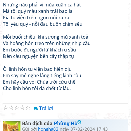
Nhưng nào phải vì mùa xuân ca hát
Mà tôi quý màu xanh trải bao la
Kìa tu viện trên ngọn núi xa xa
Tôi yêu quý - nỗi đau buồn chim sếu
Mỗi buổi chiều, khi sương mù xanh toả
Và hoàng hôn treo trên những nhịp cầu
Em bước đi, người lữ khách u sầu
Đến cầu nguyện bên cây thập tự
Ôi linh hồn tu viện bao hiền dịu
Em say mê nghe lắng tiếng kinh cầu
Em hãy cầu với Chúa trời cứu thế
Cho linh hồn tôi đã chết từ lâu.
☆
☆
☆
☆
☆
Trả lời
Bản dịch của
Phùng Hồ
Gửi bởi
hongha83
ngày 07/02/2024 17:43