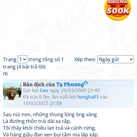
Trang
trong tổng số 1
Xếp theo:
trang (4 bài trả lời)
[
1
]
Bản dịch của
Tạ Phương
Gửi bởi
Geo
ngày 20/03/2009 21:49
Đã sửa 8 lần, lần cuối bởi
hongha83
vào
10/02/2025 21:08
Sau núi non, những thung lũng óng vàng
Là đường thôn trải dài xa tắp,
Tôi thấy khói chiều lan toả và cánh rừng,
Và hàng giậu đan xen bụi tầm ma lấp xấp.