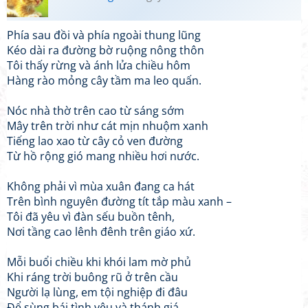
Phía sau đồi và phía ngoài thung lũng
Kéo dài ra đường bờ ruộng nông thôn
Tôi thấy rừng và ánh lửa chiều hôm
Hàng rào mỏng cây tầm ma leo quấn.
Nóc nhà thờ trên cao từ sáng sớm
Mây trên trời như cát mịn nhuộm xanh
Tiếng lao xao từ cây cỏ ven đường
Từ hồ rộng gió mang nhiều hơi nước.
Không phải vì mùa xuân đang ca hát
Trên bình nguyên đường tít tắp màu xanh –
Tôi đã yêu vì đàn sếu buồn tênh,
Nơi tầng cao lênh đênh trên giáo xứ.
Mỗi buổi chiều khi khói lam mờ phủ
Khi ráng trời buông rũ ở trên cầu
Người lạ lùng, em tội nghiệp đi đâu
Để sùng bái tình yêu và thánh giá.