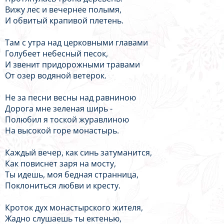
Вижу лес и вечернее полымя,
И обвитый крапивой плетень.
Там с утра над церковными главами
Голубеет небесный песок,
И звенит придорожными травами
От озер водяной ветерок.
Не за песни весны над равниною
Дорога мне зеленая ширь -
Полюбил я тоской журавлиною
На высокой горе монастырь.
Каждый вечер, как синь затуманится,
Как повиснет заря на мосту,
Ты идешь, моя бедная странница,
Поклониться любви и кресту.
Кроток дух монастырского жителя,
Жадно слушаешь ты ектенью,