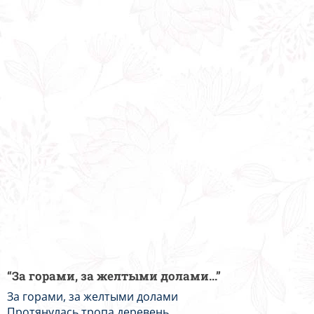
“За горами, за желтыми долами...”
За горами, за желтыми долами
Протянулась тропа деревень.