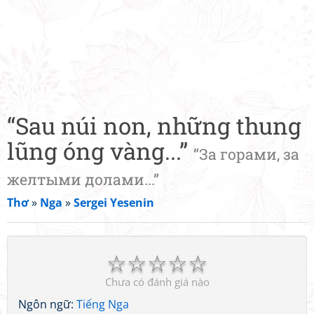
“Sau núi non, những thung
lũng óng vàng...”
“За горами, за
желтыми долами...”
Thơ
»
Nga
»
Sergei Yesenin
☆
☆
☆
☆
☆
Chưa có đánh giá nào
Ngôn ngữ:
Tiếng Nga