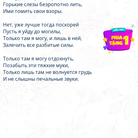
Горькие слезы безропотно лить,
Ими томить свои взоры.
Нет, уже лучше тогда поскорей
Пусть я уйду до могилы,
Только там я могу, и лишь в ней,
Залечить все разбитые силы.
Только там я могу отдохнуть,
Позабыть эти тяжкие муки,
Только лишь там не волнуется грудь
И не слышны печальные звуки.