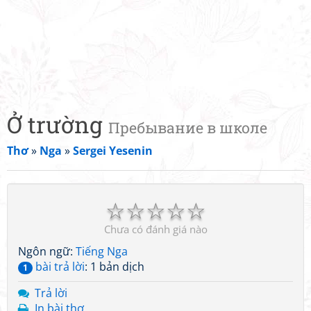
Ở trường
Пребывание в школе
Thơ
»
Nga
»
Sergei Yesenin
☆
☆
☆
☆
☆
Chưa có đánh giá nào
Ngôn ngữ:
Tiếng Nga
bài trả lời
: 1 bản dịch
1
Trả lời
In bài thơ