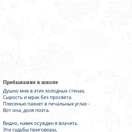
Пребывание в школе
Душно мне в этих холодных стенах,
Сырость и мрак без просвета.
Плесенью пахнет в печальных углах -
Вот она, доля поэта.
Видно, навек осужден я влачить
Эти судьбы приговоры,