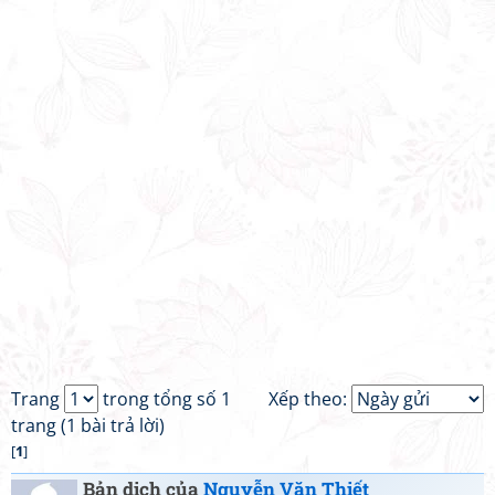
Trang
trong tổng số 1
Xếp theo:
trang (1 bài trả lời)
[
1
]
Bản dịch của
Nguyễn Văn Thiết