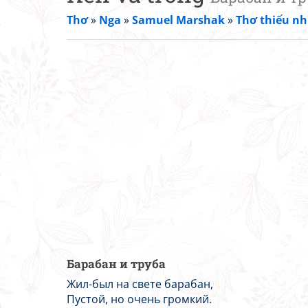
Thơ
»
Nga
»
Samuel Marshak
»
Thơ thiếu nh
Барабан и труба
Жил-был на свете барабан,
Пустой, но очень громкий.