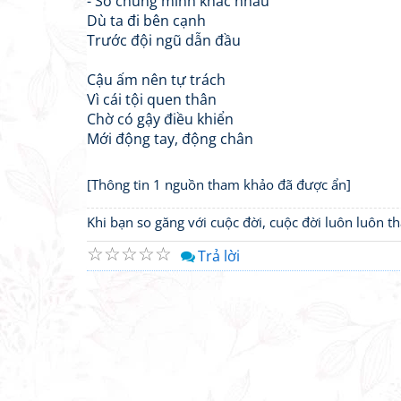
- Số chúng mình khác nhau
Dù ta đi bên cạnh
Trước đội ngũ dẫn đầu
Cậu ấm nên tự trách
Vì cái tội quen thân
Chờ có gậy điều khiển
Mới động tay, động chân
[Thông tin 1 nguồn tham khảo đã được ẩn]
Khi bạn so găng với cuộc đời, cuộc đời luôn luôn 
☆
☆
☆
☆
☆
Trả lời