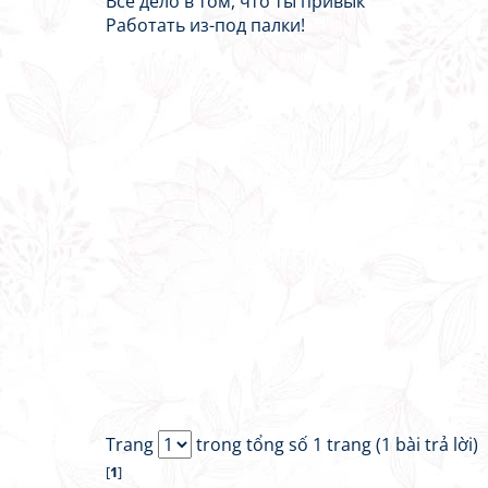
Все дело в том, что ты привык
Работать из-под палки!
Trang
trong tổng số 1 trang (1 bài trả lời)
[
1
]