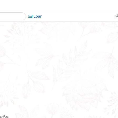
Loạn
TÁ
уба