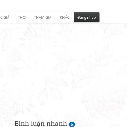
C GIẢ
THƠ
THAM GIA
KHÁC
Đăng nhập
Bình luận nhanh
0