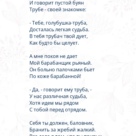
И говорит пустой буян
Трубе - своей знакомке:
- Тебе, голубушка-труба,
Досталась легкая судьба.
В тебя трубач твой дует,
Как будто бы целует.
А мне покоя не дает
Мой барабанщик рьяный.
Он больно палочками бьет
По коже барабанной!
- Да, - говорит ему труба, -
У нас различная судьба,
Хотя идем мы рядом
С тобой перед отрядом.
Себя ты должен, баловник,
Бранить за жребий жалкий.