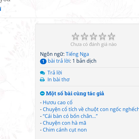
i
☆
☆
☆
☆
☆
Chưa có đánh giá nào
Ngôn ngữ:
Tiếng Nga
bài trả lời
: 1 bản dịch
1
Trả lời
In bài thơ
Một số bài cùng tác giả
-
Hươu cao cổ
-
Chuyện cổ tích về chuột con ngốc nghếc
-
“Cái bàn có bốn chân...”
-
Chuyện con hà mã
-
Chim cánh cụt non