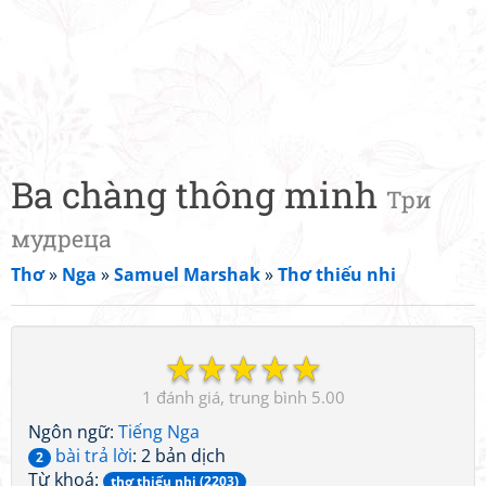
Ba chàng thông minh
Три
мудреца
Thơ
»
Nga
»
Samuel Marshak
»
Thơ thiếu nhi
☆
☆
☆
☆
☆
1
5.00
Ngôn ngữ:
Tiếng Nga
bài trả lời
: 2 bản dịch
2
Từ khoá:
thơ thiếu nhi (2203)