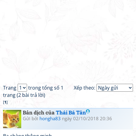
Trang
trong tổng số 1
Xếp theo:
trang (2 bài trả lời)
[
1
]
Bản dịch của
Thái Bá Tân
Gửi bởi
hongha83
ngày 02/10/2018 20:36