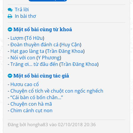
Trả lời
In bài thơ
Một số bài cùng từ khoá
-
Lượm
(
Tố Hữu
)
-
Đoàn thuyền đánh cá
(
Huy Cận
)
-
Hạt gạo làng ta
(
Trần Đăng Khoa
)
-
Nói với con
(
Y Phương
)
-
Trăng ơi... từ đâu đến
(
Trần Đăng Khoa
)
Một số bài cùng tác giả
-
Hươu cao cổ
-
Chuyện cổ tích về chuột con ngốc nghếch
-
“Cái bàn có bốn chân...”
-
Chuyện con hà mã
-
Chim cánh cụt non
Đăng bởi
hongha83
vào 02/10/2018 20:36