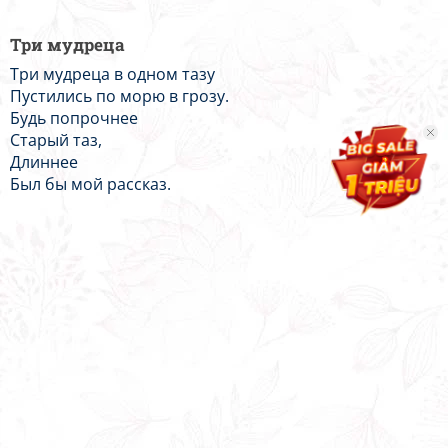
Три мудреца
Три мудреца в одном тазу
Пустились по морю в грозу.
Будь попрочнее
Старый таз,
Длиннее
Был бы мой рассказ.