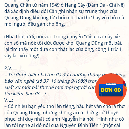
Quang Chấn từ năm 1949 ở Hang Cáy (Đầm Đa - Chi Nê)
đã xác định điều đó! Cần ghi nhận sự trung thực của
Quang Dũng khi ông từ chối một bài thơ hay vô chủ mà
mọi người đều gán cho ông.
(Nhà thơ cười, nói vui: Trong chuyến “điều tra’ này, về
con số mà nói: tôi dứt được khỏi Quang Dũng một bài,
lại tìm thấy một đứa con thất lạc của ông, cộng 1 trừ 1,
vậy là…vô công!)
P.V.
– Tôi được biết nhà thơ đã đưa những thông tin đó lên
báo
Văn nghệ
(số 37, 16 tháng 9-1989) trong bài
Đi tìm
xuất xứ một bài thơ
để mời mọi người cùng tham gia
tìm kiếm. Sau đó…?
V.L.:
– Có nhiều bạn yêu thơ lên tiếng, hầu hết vẫn cho là thơ
của Quang Dũng, nhưng không ai có chứng cứ thuyết
phục, chỉ duy nhất có anh Nguyễn Hà nói: “Hình như có
lần tôi nghe ai đó nói của Nguyễn Đình Tiên!” (một cái