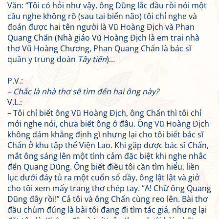
Văn: “Tôi có hỏi như vậy, ông Dũng lắc đầu rồi nói một
câu nghe không rõ (sau tai biến não) tôi chỉ nghe và
đoán được hai tên người là Vũ Hoàng Địch và Phan
Quang Chấn (Nhà giáo Vũ Hoàng Địch là em trai nhà
thơ Vũ Hoàng Chương, Phan Quang Chấn là bác sĩ
quân y trung đoàn
Tây tiến
)…
P.V.:
– Chắc là nhà thơ sẽ tìm đến hai ông này?
V.L.:
– Tôi chỉ biết ông Vũ Hoàng Địch, ông Chấn thì tôi chỉ
mới nghe nói, chưa biết ông ở đâu. Ông Vũ Hoàng Địch
không dám khẳng định gì nhưng lại cho tôi biết bác sĩ
Chấn ở khu tập thể Viện Lao. Khi gặp được bác sĩ Chấn,
mắt ông sáng lên một tình cảm đặc biệt khi nghe nhắc
đến Quang Dũng. Ông biết điều tôi cần tìm hiểu, liền
lục dưới đáy tủ ra một cuốn sổ dầy, ông lật lật và giở
cho tôi xem mấy trang thơ chép tay. “A! Chữ ông Quang
Dũng đây rồi!” Cả tôi và ông Chấn cùng reo lên. Bài thơ
đầu chùm đúng là bài tôi đang đi tìm tác giả, nhưng lại