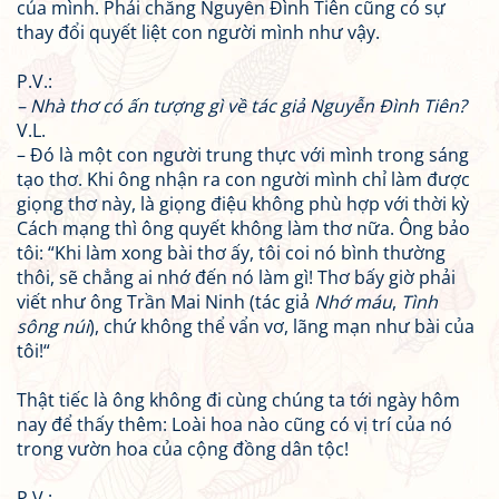
của mình. Phải chăng Nguyễn Đình Tiên cũng có sự
thay đổi quyết liệt con người mình như vậy.
P.V.:
– Nhà thơ có ấn tượng gì về tác giả Nguyễn Đình Tiên?
V.L.
– Đó là một con người trung thực với mình trong sáng
tạo thơ. Khi ông nhận ra con người mình chỉ làm được
giọng thơ này, là giọng điệu không phù hợp với thời kỳ
Cách mạng thì ông quyết không làm thơ nữa. Ông bảo
tôi: “Khi làm xong bài thơ ấy, tôi coi nó bình thường
thôi, sẽ chẳng ai nhớ đến nó làm gì! Thơ bấy giờ phải
viết như ông Trần Mai Ninh (tác giả
Nhớ máu
,
Tình
sông núi
), chứ không thể vẩn vơ, lãng mạn như bài của
tôi!“
Thật tiếc là ông không đi cùng chúng ta tới ngày hôm
nay để thấy thêm: Loài hoa nào cũng có vị trí của nó
trong vườn hoa của cộng đồng dân tộc!
P.V.: