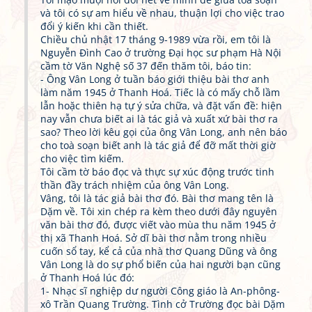
Tôi mạo muội nói đôi nét về mình để giữa toà soạn
và tôi có sự am hiểu về nhau, thuận lợi cho việc trao
đổi ý kiến khi cần thiết.
Chiều chủ nhật 17 tháng 9-1989 vừa rồi, em tôi là
Nguyễn Đình Cao ở trường Đại học sư phạm Hà Nội
cầm tờ Văn Nghệ số 37 đến thăm tôi, báo tin:
- Ông Vân Long ở tuần báo giới thiệu bài thơ anh
làm năm 1945 ở Thanh Hoá. Tiếc là có mấy chỗ lầm
lẫn hoặc thiên hạ tự ý sửa chữa, và đặt vấn đề: hiện
nay vẫn chưa biết ai là tác giả và xuất xứ bài thơ ra
sao? Theo lời kêu gọi của ông Vân Long, anh nên báo
cho toà soạn biết anh là tác giả để đỡ mất thời giờ
cho việc tìm kiếm.
Tôi cầm tờ báo đọc và thực sự xúc động trước tinh
thần đầy trách nhiệm của ông Vân Long.
Vâng, tôi là tác giả bài thơ đó. Bài thơ mang tên là
Dặm về. Tôi xin chép ra kèm theo dưới đây nguyên
văn bài thơ đó, được viết vào mùa thu năm 1945 ở
thị xã Thanh Hoá. Sở dĩ bài thơ nằm trong nhiều
cuốn sổ tay, kể cả của nhà thơ Quang Dũng và ông
Vân Long là do sự phổ biến của hai người bạn cũng
ở Thanh Hoá lúc đó:
1- Nhạc sĩ nghiệp dư người Công giáo là An-phông-
xô Trần Quang Trường. Tình cở Trường đọc bài Dặm