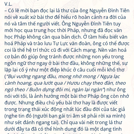
V.L.
– Có lẽ mời bạn đọc lại lá thư của ông Nguyễn Đình Tiên
nói về xuất xứ bài thơ để hiểu rõ hoàn cảnh ra đời của
nó và tâm thế người viết. Ông Nguyễn Đình Tiên tuy
mới học qua trung học thời Pháp, nhưng đã đọc văn
học Pháp không cần qua bản dịch. Ở tầm hiểu biết văn
hoá Pháp và trào lưu Tự Lực văn đoàn, ông có thể được
coi là thế hệ trí thức cũ đi với Cách mạng. Nền văn hoá
cơ bản đó giúp ông tránh được những non yếu trong
ngôn ngữ thơ ngay ở bài thơ đầu, không những thế, sự
lặp lại cố ý như một điệp khúc ở câu cuối mỗi khổ thơ
(
“Bụi vướng ngang đầu, mong nhớ mong / Ngựa lạc
cành hoang, qua lướt qua / Hươu chạy theo đàn, theo
ngó theo / Buồn dựng đôi mi, ngàn lại ngàn”
) như ông
nói với tôi, là ảnh hưởng một bài thơ Pháp ông còn nhớ
được. Nhưng điều chủ yếu bài thơ hay là được viết
trong trạng thái xúc động nhất lúc đầu đời của tác giả
(nghe tin đó (người bạn gái tri âm sẽ phải rời xa mình)
như sét đánh ngang tai). Chỉ qua vài nét trong lá thư
dưới đây ta đã có thể hình dung đó là một dạng tình