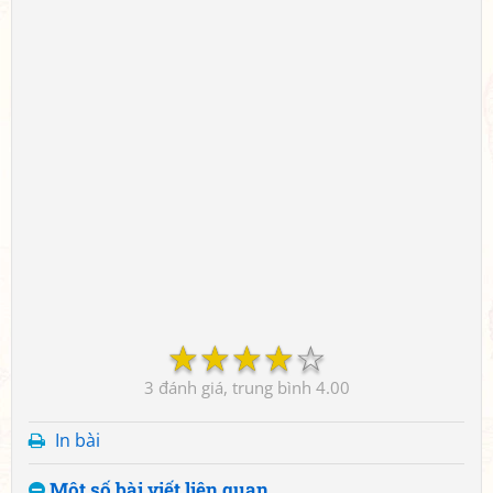
☆
☆
☆
☆
☆
3
4.00
In bài
Một số bài viết liên quan