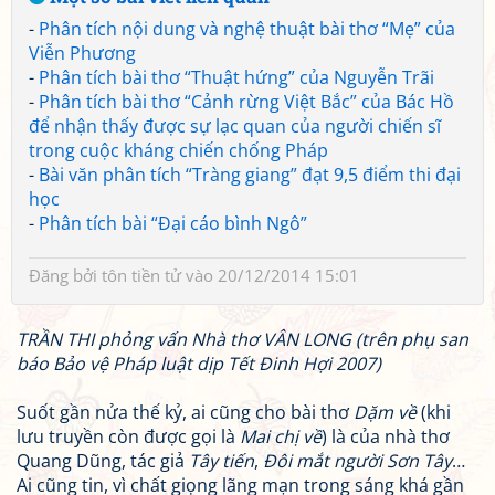
-
Phân tích nội dung và nghệ thuật bài thơ “Mẹ” của
Viễn Phương
-
Phân tích bài thơ “Thuật hứng” của Nguyễn Trãi
-
Phân tích bài thơ “Cảnh rừng Việt Bắc” của Bác Hồ
để nhận thấy được sự lạc quan của người chiến sĩ
trong cuộc kháng chiến chống Pháp
-
Bài văn phân tích “Tràng giang” đạt 9,5 điểm thi đại
học
-
Phân tích bài “Đại cáo bình Ngô”
Đăng bởi
tôn tiền tử
vào 20/12/2014 15:01
TRẦN THI phỏng vấn Nhà thơ VÂN LONG (trên phụ san
báo
Bảo vệ Pháp luật
dịp Tết Đinh Hợi 2007)
Suốt gần nửa thế kỷ, ai cũng cho bài thơ
Dặm về
(khi
lưu truyền còn được gọi là
Mai chị về
) là của nhà thơ
Quang Dũng, tác giả
Tây tiến
,
Đôi mắt người Sơn Tây
…
Ai cũng tin, vì chất giọng lãng mạn trong sáng khá gần