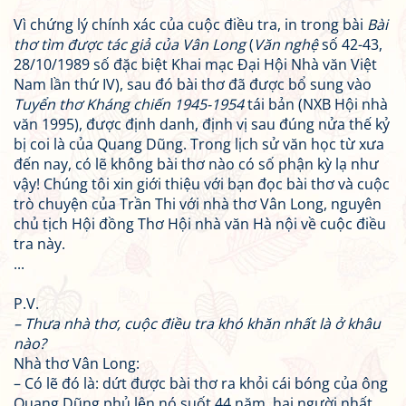
Vì chứng lý chính xác của cuộc điều tra, in trong bài
Bài
thơ tìm được tác giả của Vân Long
(
Văn nghệ
số 42-43,
28/10/1989 số đặc biệt Khai mạc Đại Hội Nhà văn Việt
Nam lần thứ IV), sau đó bài thơ đã được bổ sung vào
Tuyển thơ Kháng chiến 1945-1954
tái bản (NXB Hội nhà
văn 1995), được định danh, định vị sau đúng nửa thế kỷ
bị coi là của Quang Dũng. Trong lịch sử văn học từ xưa
đến nay, có lẽ không bài thơ nào có số phận kỳ lạ như
vậy! Chúng tôi xin giới thiệu với bạn đọc bài thơ và cuộc
trò chuyện của Trần Thi với nhà thơ Vân Long, nguyên
chủ tịch Hội đồng Thơ Hội nhà văn Hà nội về cuộc điều
tra này.
...
P.V.
– Thưa nhà thơ, cuộc điều tra khó khăn nhất là ở khâu
nào?
Nhà thơ Vân Long:
– Có lẽ đó là: dứt được bài thơ ra khỏi cái bóng của ông
Quang Dũng phủ lên nó suốt 44 năm, hai người nhất