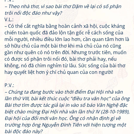
– Theo nhà thơ, vì sao bài thơ
Dặm về
lại có số phận
trôi nổi độc đáo như vậy?
V.L.:
– Có thể cắt nghĩa bằng hoàn cảnh xã hội, cuộc kháng
chiến toàn quốc đã đảo lộn tận gốc rễ cách sống của
mỗi người, nhiều điều lớn lao hơn, cần quan tâm hơn là
sở hữu chủ của một bài thơ khi mà chủ của nó cũng
gần như quên có nó trên đời. Nhưng trước tiên, muốn
có được số phận trôi nổi đó, bài thơ phải hay, nếu
không, nó đã chìm nghỉm từ lâu. Sức sống của bài thơ
hay quyết liệt hơn ý chí chủ quan của con người!
P.V.:
– Chúng ta đang bước vào thời điểm Đại Hội nhà văn
lần thứ VIII, bài kết thúc cuộc “điều tra văn học” của ông
Bài thơ tìm được tác giả lại in vào số báo Văn Nghệ đặc
biệt chào mừng Đại Hội nhà văn lần thứ IV (28-10-1989),
Đại hội của đổi mới văn học. Ông có nhận định gì về
trường hợp ông Nguyễn Đình Tiên với hiện tượng một
bài độc đáo này?