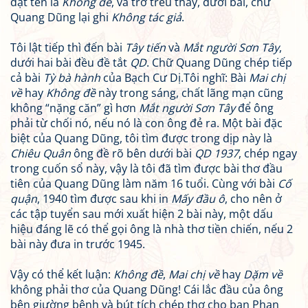
đặt tên là
Không đề
, và trớ trêu thay, dưới bài, chữ
Quang Dũng lại ghi
Không tác giả
.
Tôi lật tiếp thì đến bài
Tây tiến
và
Mắt người Sơn Tây
,
dưới hai bài đều đề tắt
QD
. Chữ Quang Dũng chép tiếp
cả bài
Tỳ bà hành
của Bạch Cư Dị.Tôi nghĩ: Bài
Mai chị
về
hay
Không đề
này trong sáng, chất lãng mạn cũng
không “nặng căn” gì hơn
Mắt người Sơn Tây
để ông
phải từ chối nó, nếu nó là con ông đẻ ra. Một bài đặc
biệt của Quang Dũng, tôi tìm được trong dịp này là
Chiêu Quân
ông đề rõ bên dưới bài
QD 1937
, chép ngay
trong cuốn sổ này, vậy là tôi đã tìm được bài thơ đầu
tiên của Quang Dũng làm năm 16 tuổi. Cùng với bài
Cố
quận
, 1940 tìm được sau khi in
Mấy đầu ô
, cho nên ở
các tập tuyển sau mới xuất hiện 2 bài này, một dấu
hiệu đáng lẽ có thể gọi ông là nhà thơ tiền chiến, nếu 2
bài này đưa in trước 1945.
Vậy có thể kết luận:
Không đề
,
Mai chị về
hay
Dặm về
không phải thơ của Quang Dũng! Cái lắc đầu của ông
bên giường bệnh và bút tích chép thơ cho bạn Phan