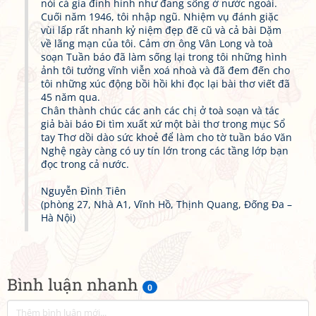
nói cả gia đình hình như đang sống ở nước ngoài.
Cuối năm 1946, tôi nhập ngũ. Nhiệm vụ đánh giặc
vùi lấp rất nhanh kỷ niệm đẹp đẽ cũ và cả bài Dặm
về lãng mạn của tôi. Cảm ơn ông Vân Long và toà
soạn Tuần báo đã làm sống lại trong tôi những hình
ảnh tôi tưởng vĩnh viễn xoá nhoà và đã đem đến cho
tôi những xúc động bồi hồi khi đọc lại bài thơ viết đã
45 năm qua.
Chân thành chúc các anh các chị ở toà soạn và tác
giả bài báo Đi tìm xuất xứ một bài thơ trong mục Sổ
tay Thơ dồi dào sức khoẻ để làm cho tờ tuần báo Văn
Nghệ ngày càng có uy tín lớn trong các tầng lớp bạn
đọc trong cả nước.
Nguyễn Đình Tiên
(phòng 27, Nhà A1, Vĩnh Hồ, Thịnh Quang, Đống Đa –
Hà Nội)
Bình luận nhanh
0