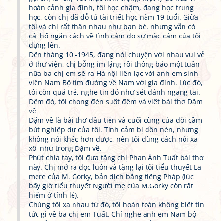
hoàn cảnh gia đình, tôi học chậm, đang học trung
học, còn chị đã đỗ tú tài triết học năm 19 tuổi. Giữa
tôi và chị rất thân nhau như bạn bè, nhưng vẫn có
cái hố ngăn cách về tình cảm do sự mặc cảm của tôi
dựng lên.
Đến tháng 10 -1945, đang nói chuyện với nhau vui vẻ
ở thư viện, chị bỗng im lặng rồi thông báo một tuần
nữa ba chị em sẽ ra Hà nội liên lạc với anh em sinh
viên Nam Bộ tìm đường về Nam với gia đình. Lúc đó,
tôi còn quá trẻ, nghe tin đó như sét đánh ngang tai.
Đêm đó, tôi chong đèn suốt đêm và viết bài thơ Dặm
về.
Dặm về là bài thơ đầu tiên và cuối cùng của đời cầm
bút nghiệp dư của tôi. Tình cảm bị dồn nén, nhưng
không nói khác hơn được, nên tôi dùng cách nói xa
xôi như trong Dặm về.
Phút chia tay, tôi đưa tặng chị Phan Ánh Tuất bài thơ
này. Chị mở ra đọc luôn và tặng lại tôi tiểu thuyết La
mère của M. Gorky, bản dịch bằng tiếng Pháp (lúc
bấy giờ tiểu thuyết Người mẹ của M.Gorky còn rất
hiếm ở tỉnh lẻ).
Chúng tôi xa nhau từ đó, tôi hoàn toàn không biết tin
tức gì về ba chị em Tuất. Chỉ nghe anh em Nam bộ