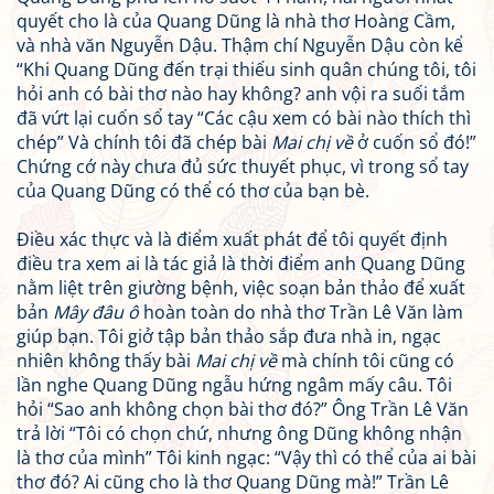
quyết cho là của Quang Dũng là nhà thơ Hoàng Cầm,
và nhà văn Nguyễn Dậu. Thậm chí Nguyễn Dậu còn kể
“Khi Quang Dũng đến trại thiếu sinh quân chúng tôi, tôi
hỏi anh có bài thơ nào hay không? anh vội ra suối tắm
đã vứt lại cuốn sổ tay “Các cậu xem có bài nào thích thì
chép” Và chính tôi đã chép bài
Mai chị về
ở cuốn sổ đó!”
Chứng cớ này chưa đủ sức thuyết phục, vì trong sổ tay
của Quang Dũng có thể có thơ của bạn bè.
Điều xác thực và là điểm xuất phát để tôi quyết định
điều tra xem ai là tác giả là thời điểm anh Quang Dũng
nằm liệt trên giường bệnh, việc soạn bản thảo để xuất
bản
Mây đâu ô
hoàn toàn do nhà thơ Trần Lê Văn làm
giúp bạn. Tôi giở tập bản thảo sắp đưa nhà in, ngạc
nhiên không thấy bài
Mai chị về
mà chính tôi cũng có
lần nghe Quang Dũng ngẫu hứng ngâm mấy câu. Tôi
hỏi “Sao anh không chọn bài thơ đó?” Ông Trần Lê Văn
trả lời “Tôi có chọn chứ, nhưng ông Dũng không nhận
là thơ của mình” Tôi kinh ngạc: “Vậy thì có thể của ai bài
thơ đó? Ai cũng cho là thơ Quang Dũng mà!” Trần Lê