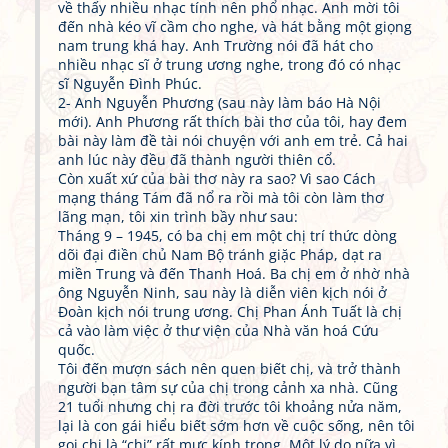
về thấy nhiều nhạc tính nên phổ nhạc. Anh mời tôi
đến nhà kéo vĩ cầm cho nghe, và hát bằng một giọng
nam trung khá hay. Anh Trường nói đã hát cho
nhiều nhạc sĩ ở trung ương nghe, trong đó có nhạc
sĩ Nguyễn Đình Phúc.
2- Anh Nguyễn Phương (sau này làm báo Hà Nội
mới). Anh Phương rất thích bài thơ của tôi, hay đem
bài này làm đề tài nói chuyện với anh em trẻ. Cả hai
anh lúc này đều đã thành người thiên cổ.
Còn xuất xứ của bài thơ này ra sao? Vì sao Cách
mạng tháng Tám đã nổ ra rồi mà tôi còn làm thơ
lãng mạn, tôi xin trình bầy như sau:
Tháng 9 – 1945, có ba chị em một chị trí thức dòng
dõi đại điền chủ Nam Bộ tránh giặc Pháp, dạt ra
miền Trung và đến Thanh Hoá. Ba chị em ở nhờ nhà
ông Nguyễn Ninh, sau này là diễn viên kịch nói ở
Đoàn kịch nói trung ương. Chị Phan Ánh Tuất là chị
cả vào làm việc ở thư viện của Nhà văn hoá Cứu
quốc.
Tôi đến mượn sách nên quen biết chị, và trở thành
người bạn tâm sự của chị trong cảnh xa nhà. Cũng
21 tuổi nhưng chị ra đời trước tôi khoảng nửa năm,
lại là con gái hiểu biết sớm hơn về cuộc sống, nên tôi
gọi chị là “chị” rất mực kính trọng. Một lý do nữa vì