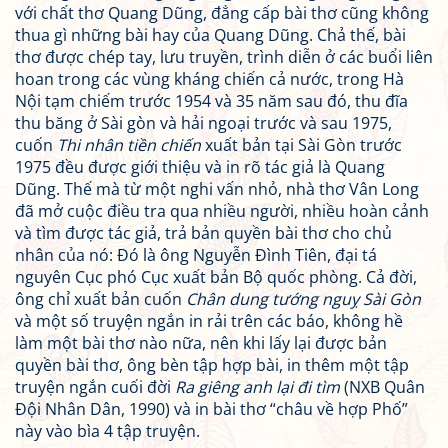
với chất thơ Quang Dũng, đẳng cấp bài thơ cũng không
thua gì những bài hay của Quang Dũng. Chả thế, bài
thơ được chép tay, lưu truyền, trình diễn ở các buổi liên
hoan trong các vùng kháng chiến cả nước, trong Hà
Nội tạm chiếm trước 1954 và 35 năm sau đó, thu đĩa
thu băng ở Sài gòn và hải ngoại trước và sau 1975,
cuốn
Thi nhân tiền chiến
xuất bản tại Sài Gòn trước
1975 đều được giới thiệu và in rõ tác giả là Quang
Dũng. Thế mà từ một nghi vấn nhỏ, nhà thơ Vân Long
đã mở cuộc điều tra qua nhiều người, nhiều hoàn cảnh
và tìm được tác giả, trả bản quyền bài thơ cho chủ
nhân của nó: Đó là ông Nguyễn Đình Tiên, đại tá
nguyên Cục phó Cục xuất bản Bộ quốc phòng. Cả đời,
ông chỉ xuất bản cuốn
Chân dung tướng nguỵ Sài Gòn
và một số truyện ngắn in rải trên các báo, không hề
làm một bài thơ nào nữa, nên khi lấy lại được bản
quyền bài thơ, ông bèn tập hợp bài, in thêm một tập
truyện ngắn cuối đời
Ra giêng anh lại đi tìm
(NXB Quân
Đội Nhân Dân, 1990) và in bài thơ “châu về hợp Phố”
này vào bìa 4 tập truyện.