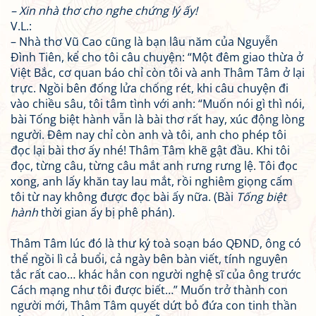
– Xin nhà thơ cho nghe chứng lý ấy!
V.L.:
– Nhà thơ Vũ Cao cũng là bạn lâu năm của Nguyễn
Đình Tiên, kể cho tôi câu chuyện: “Một đêm giao thừa ở
Việt Bắc, cơ quan báo chỉ còn tôi và anh Thâm Tâm ở lại
trực. Ngồi bên đống lửa chống rét, khi câu chuyện đi
vào chiều sâu, tôi tâm tình với anh: “Muốn nói gì thì nói,
bài Tống biệt hành vẫn là bài thơ rất hay, xúc động lòng
người. Đêm nay chỉ còn anh và tôi, anh cho phép tôi
đọc lại bài thơ ấy nhé! Thâm Tâm khẽ gật đầu. Khi tôi
đọc, từng câu, từng câu mắt anh rưng rưng lệ. Tôi đọc
xong, anh lấy khăn tay lau mắt, rồi nghiêm giọng cấm
tôi từ nay không được đọc bài ấy nữa. (Bài
Tống biệt
hành
thời gian ấy bị phê phán).
Thâm Tâm lúc đó là thư ký toà soạn báo QĐND, ông có
thể ngồi lì cả buổi, cả ngày bên bàn viết, tính nguyên
tắc rất cao… khác hẳn con người nghệ sĩ của ông trước
Cách mạng như tôi được biết…” Muốn trở thành con
người mới, Thâm Tâm quyết dứt bỏ đứa con tinh thần