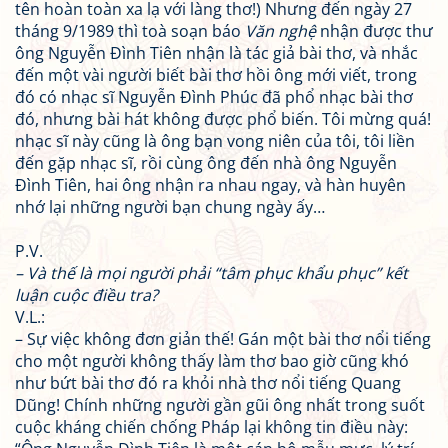
tên hoàn toàn xa lạ với làng thơ!) Nhưng đến ngày 27
tháng 9/1989 thì toà soạn báo
Văn nghệ
nhận được thư
ông Nguyễn Đình Tiên nhận là tác giả bài thơ, và nhắc
đến một vài người biết bài thơ hồi ông mới viết, trong
đó có nhạc sĩ Nguyễn Đình Phúc đã phổ nhạc bài thơ
đó, nhưng bài hát không được phổ biến. Tôi mừng quá!
nhạc sĩ này cũng là ông bạn vong niên của tôi, tôi liền
đến gặp nhạc sĩ, rồi cùng ông đến nhà ông Nguyễn
Đình Tiên, hai ông nhận ra nhau ngay, và hàn huyên
nhớ lại những người bạn chung ngày ấy…
P.V.
– Và thế là mọi người phải “tâm phục khẩu phục” kết
luận cuộc điều tra?
V.L.:
– Sự việc không đơn giản thế! Gán một bài thơ nổi tiếng
cho một người không thấy làm thơ bao giờ cũng khó
như bứt bài thơ đó ra khỏi nhà thơ nổi tiếng Quang
Dũng! Chính những người gần gũi ông nhất trong suốt
cuộc kháng chiến chống Pháp lại không tin điều này: