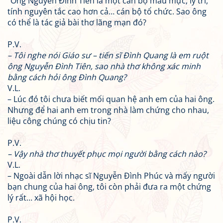
“Ông Nguyễn Đình Tiên là một cán bộ mẫu mực, lý trí,
tính nguyên tắc cao hơn cả… cán bộ tổ chức. Sao ông
có thể là tác giả bài thơ lãng mạn đó?
P.V.
– Tôi nghe nói Giáo sư – tiến sĩ Đình Quang là em ruột
ông Nguyễn Đình Tiên, sao nhà thơ không xác minh
bằng cách hỏi ông Đình Quang?
V.L.
– Lúc đó tôi chưa biết mối quan hệ anh em của hai ông.
Nhưng để hai anh em trong nhà làm chứng cho nhau,
liệu công chúng có chịu tin?
P.V.
– Vậy nhà thơ thuyết phục mọi người bằng cách nào?
V.L.
– Ngoài dẫn lời nhạc sĩ Nguyễn Đình Phúc và mấy người
bạn chung của hai ông, tôi còn phải đưa ra một chứng
lý rất… xã hội học.
P.V.