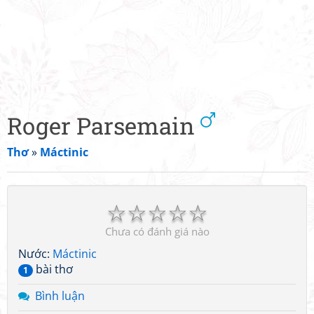
Roger Parsemain
Thơ
»
Máctinic
☆
☆
☆
☆
☆
Chưa có đánh giá nào
Nước:
Máctinic
bài thơ
1
Bình luận