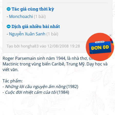
Tác giả cùng thời kỳ
-
Monchoachi
(1 bài)
Dịch giả nhiều bài nhất
-
Nguyễn Xuân Sanh
(1 bài)
Tạo bởi
hongha83
vào 12/08/2008 19:28
Roger Parsemain sinh năm 1944, là nhà thơ, sinh tại
Mactinic trong vùng biển Caribê, Trung Mỹ. Dạy học và
viết văn.
Tác phẩm:
-
Những lời cầu nguyện ấm nồng
(1982)
-
Cuộc đời nhiệt cảm của tôi
(1984)