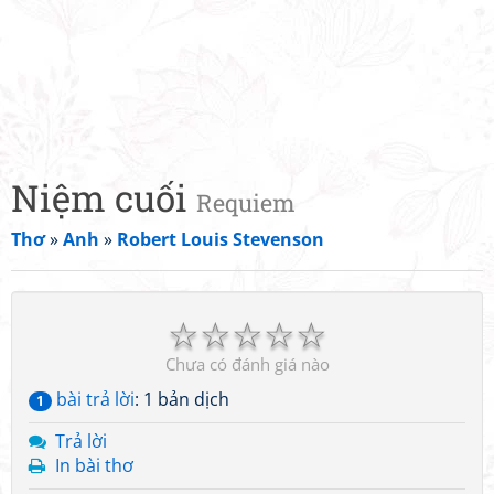
Niệm cuối
Requiem
Thơ
»
Anh
»
Robert Louis Stevenson
☆
☆
☆
☆
☆
Chưa có đánh giá nào
bài trả lời
: 1 bản dịch
1
Trả lời
In bài thơ