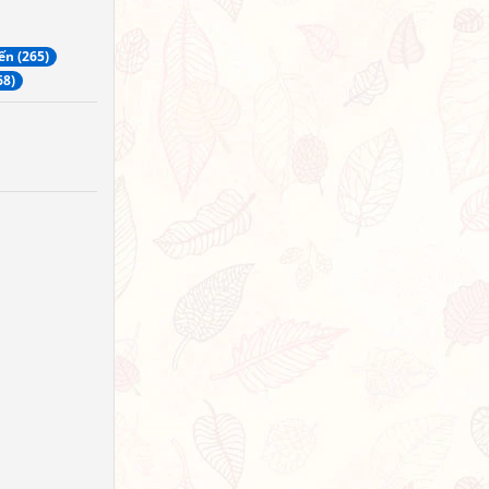
ến (265)
68)