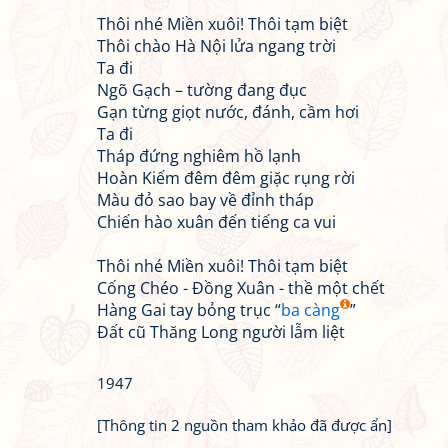
Thôi nhé Miền xuôi! Thôi tạm biệt
Thôi chào Hà Nội lửa ngang trời
Ta đi
Ngõ Gạch – tường đang đục
Gạn từng giọt nước, đánh, cầm hơi
Ta đi
Tháp đứng nghiêm hồ lạnh
Hoàn Kiếm đêm đêm giặc rụng rời
Màu đỏ sao bay về đỉnh tháp
Chiến hào xuân đến tiếng ca vui
Thôi nhé Miền xuôi! Thôi tạm biệt
Cống Chéo - Đồng Xuân - thề một chết
Hàng Gai tay bỏng trục “
ba càng
”
Đất cũ Thăng Long người lẫm liệt
1947
[Thông tin 2 nguồn tham khảo đã được ẩn]