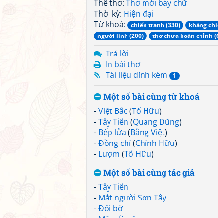
Thể thơ:
Thơ mới bảy chữ
Thời kỳ:
Hiện đại
Từ khoá:
chiến tranh (330)
kháng chi
người lính (200)
thơ chưa hoàn chỉnh (
Trả lời
In bài thơ
Tài liệu đính kèm
1
Một số bài cùng từ khoá
-
Việt Bắc
(
Tố Hữu
)
-
Tây Tiến
(
Quang Dũng
)
-
Bếp lửa
(
Bằng Việt
)
-
Đồng chí
(
Chính Hữu
)
-
Lượm
(
Tố Hữu
)
Một số bài cùng tác giả
-
Tây Tiến
-
Mắt người Sơn Tây
-
Đôi bờ