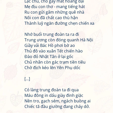
Lạc chủ, chó gầy mắt hoang dại
Mẹ địu con thơ - mang tiếng hát
Ru con gửi gấm những quê nhà
Nôi con đã chất cao thù hận
Thành luỹ ngăn đường chẹn chiến xa
Nhớ buổi trung đoàn ta ra đi
Trung ương còn đóng quanh Hà Nội
Giầy vải Bác Hồ phơi bờ ao
Thủ đô vào xuân Tết chiến hào
Đào đỏ Nhật Tân ở lại gốc
Chủ nhân còn gác trạm tiền tiêu
Chờ địch kéo lên Yên Phụ dốc
[...]
Có làng trung đoàn ta đi qua
Máu đông in dấu giày đinh giặc
Nền tro, gạch sém, ngách buồng ai
Chiếc tã đầu giường đang cháy dở.