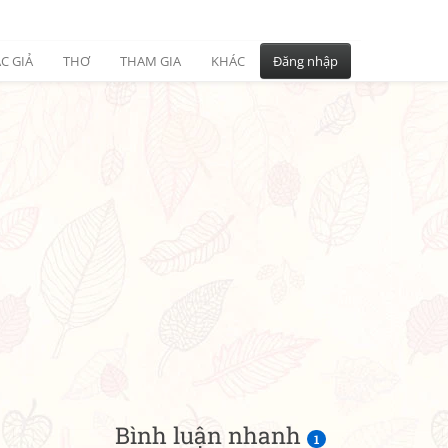
C GIẢ
THƠ
THAM GIA
KHÁC
Đăng nhập
Bình luận nhanh
1