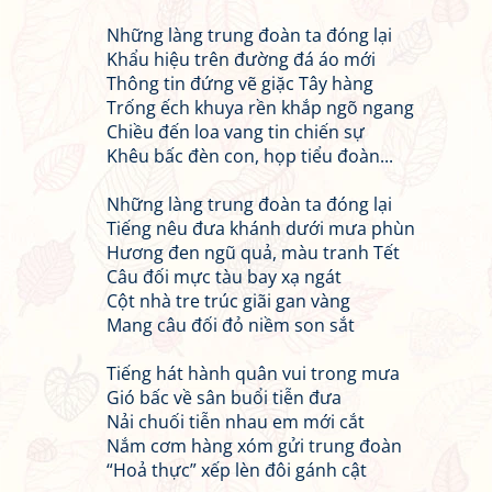
Những làng trung đoàn ta đóng lại
Khẩu hiệu trên đường đá áo mới
Thông tin đứng vẽ giặc Tây hàng
Trống ếch khuya rền khắp ngõ ngang
Chiều đến loa vang tin chiến sự
Khêu bấc đèn con, họp tiểu đoàn...
Những làng trung đoàn ta đóng lại
Tiếng nêu đưa khánh dưới mưa phùn
Hương đen ngũ quả, màu tranh Tết
Câu đối mực tàu bay xạ ngát
Cột nhà tre trúc giãi gan vàng
Mang câu đối đỏ niềm son sắt
Tiếng hát hành quân vui trong mưa
Gió bấc về sân buổi tiễn đưa
Nải chuối tiễn nhau em mới cắt
Nắm cơm hàng xóm gửi trung đoàn
“Hoả thực” xếp lèn đôi gánh cật