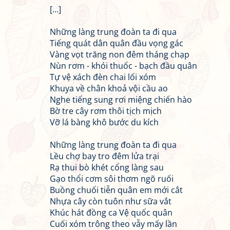
[...]
Những làng trung đoàn ta đi qua
Tiếng quát dân quân đầu vọng gác
Vàng vọt trăng non đêm tháng chạp
Nùn rơm - khói thuốc - bạch đầu quân
Tự vệ xách đèn chai lối xóm
Khuya về chân khoả vội cầu ao
Nghe tiếng sung rơi miệng chiến hào
Bờ tre cây rơm thôi tịch mịch
Vỡ lá bàng khô bước du kích
Những làng trung đoàn ta đi qua
Lều chợ bay tro đêm lửa trại
Rạ thui bò khét cổng làng sau
Gạo thổi cơm sôi thơm ngõ ruối
Buồng chuối tiễn quân em mới cắt
Nhựa cây còn tuôn như sữa vắt
Khúc hát đồng ca Vệ quốc quân
Cuối xóm trông theo vẫy mấy lần