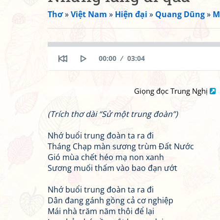
Thơ
»
Việt Nam
»
Hiện đại
»
Quang Dũng
»
M
Seek
Current
Duration
00:00
03:04
time
Restart
Play
Giọng đọc Trung Nghị
(Trích thơ dài “Sử một trung đoàn”)
Nhớ buổi trung đoàn ta ra đi
Tháng Chạp màn sương trùm Đất Nước
Gió mùa chết héo mạ non xanh
Sương muối thấm vào bao đạn ướt
Nhớ buổi trung đoàn ta ra đi
Dân đang gánh gồng cả cơ nghiệp
Mái nhà trăm năm thôi để lại