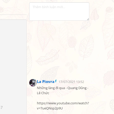
La Piovra
17/07/2021 13:52
Những làng đi qua - Quang Dũng - 
Lê Chức

https://www.youtube.com/watch?
57
v=7ueQNsp2p9U