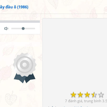
ây đầu ô (1986)
Volume
Toggle
Mute
☆
☆
☆
☆
☆
7
3.