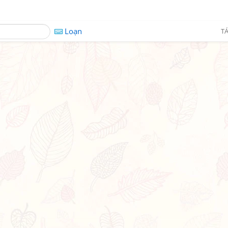
Loạn
TÁ