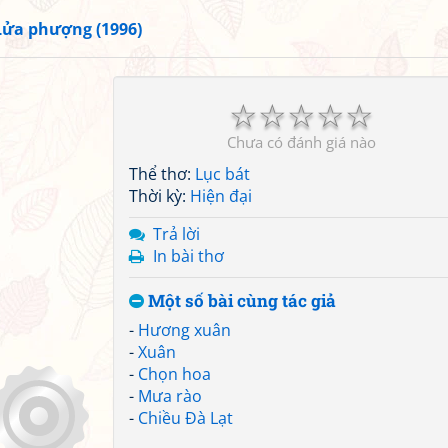
Lửa phượng (1996)
☆
☆
☆
☆
☆
Chưa có đánh giá nào
Thể thơ:
Lục bát
Thời kỳ:
Hiện đại
Trả lời
In bài thơ
Một số bài cùng tác giả
-
Hương xuân
-
Xuân
-
Chọn hoa
-
Mưa rào
-
Chiều Đà Lạt