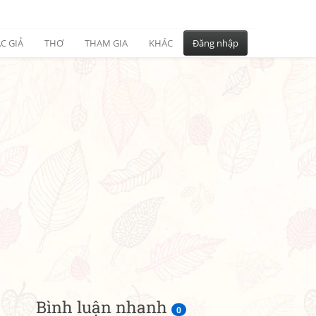
C GIẢ
THƠ
THAM GIA
KHÁC
Đăng nhập
Bình luận nhanh
0