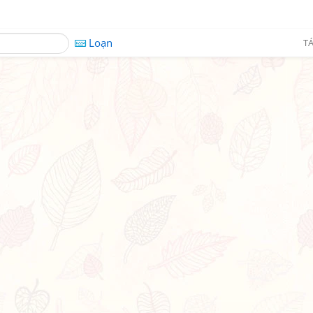
Loạn
TÁ