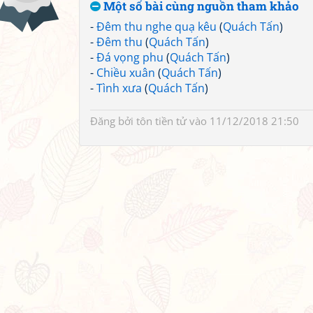
Một số bài cùng nguồn tham khảo
-
Đêm thu nghe quạ kêu
(
Quách Tấn
)
-
Đêm thu
(
Quách Tấn
)
-
Đá vọng phu
(
Quách Tấn
)
-
Chiều xuân
(
Quách Tấn
)
-
Tình xưa
(
Quách Tấn
)
Đăng bởi
tôn tiền tử
vào 11/12/2018 21:50