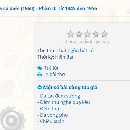
 cổ điển (1960)
»
Phần II: Từ 1945 đến 1956
☆
☆
☆
☆
☆
Chưa có đánh giá nào
Thể thơ:
Thất ngôn bát cú
Thời kỳ:
Hiện đại
Trả lời
In bài thơ
Một số bài cùng tác giả
-
Đà Lạt đêm sương
-
Đêm thu nghe quạ kêu
-
Đêm thu
-
Đá vọng phu
-
Chiều xuân