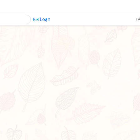
Loạn
TÁ