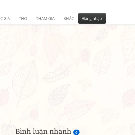
C GIẢ
THƠ
THAM GIA
KHÁC
Đăng nhập
Bình luận nhanh
0