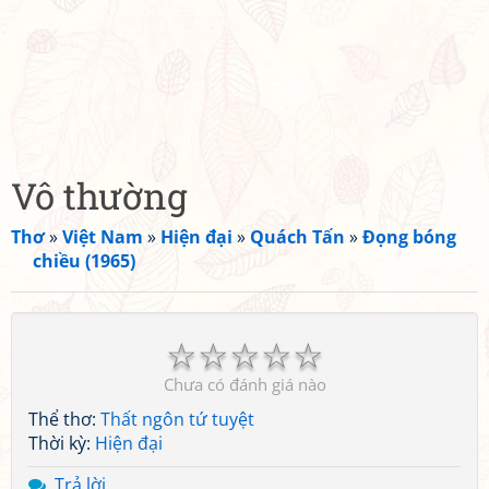
Vô thường
Thơ
»
Việt Nam
»
Hiện đại
»
Quách Tấn
»
Đọng bóng
chiều (1965)
☆
☆
☆
☆
☆
Chưa có đánh giá nào
Thể thơ:
Thất ngôn tứ tuyệt
Thời kỳ:
Hiện đại
Trả lời