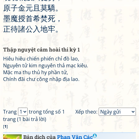
原
子
金
元
且
莫
驕
。
墨
魔
授
首
希
焚
死
，
正
待
諸
公
入
地
牢
。
Thập nguyệt cảm hoài thi kỳ 1
Hiêu hiêu chiến phiến chỉ đồ lao,
Nguyên tử kim nguyên thả mạc kiêu.
Mặc ma thụ thủ hy phần tử,
Chính đãi chư công nhập địa lao.
Trang
trong tổng số 1
Xếp theo:
trang (1 bài trả lời)
[
1
]
Bản dịch của
Phan Văn Các