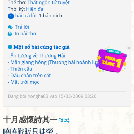
Thể thơ:
Thất ngôn tứ tuyệt
Thời kỳ:
Hiện đại
bài trả lời
: 1 bản dịch
1
Trả lời
In bài thơ
Một số bài cùng tác giả
-
Ấn tượng về Thượng Hải
-
Mãn giang hồng (Thương hải hoành lưu)
-
Thiên cẩu
-
Dấu chân trên cát
-
Mặt trời mọc
Đăng bởi
hongha83
vào 15/03/2009 03:26
十
月
感
懷
詩
其
一
嘵
嘵
戰
販
只
徒
勞
，