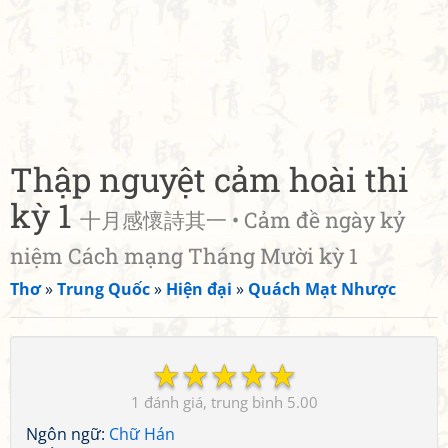
Thập nguyệt cảm hoài thi
kỳ 1
十月感懷詩其一 • Cảm đề ngày kỷ
niệm Cách mạng Tháng Mười kỳ 1
Thơ
»
Trung Quốc
»
Hiện đại
»
Quách Mạt Nhược
☆
☆
☆
☆
☆
1
5.00
Ngôn ngữ:
Chữ Hán