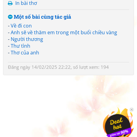
In bài thơ
Một số bài cùng tác giả
-
Về đi con
-
Anh sẽ về thăm em trong một buổi chiều vàng
-
Người thương
-
Thư tình
-
Thơ của anh
Đăng ngày 14/02/2025 22:22, số lượt xem: 194