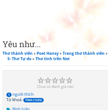
Yêu như...
Thơ thành viên
»
Poet Hansy
»
Trang thơ thành viên
»
5- Thơ Tự do
»
Thơ tình trên Net
☆
☆
☆
☆
☆
Chưa có đánh giá nào
người thích
1
Từ khoá:
TÌNH (1325)
Bình luận