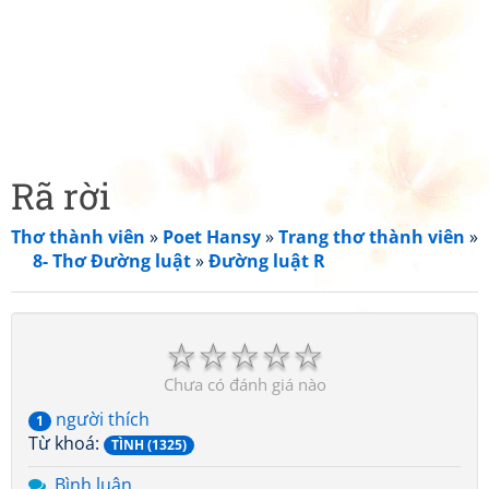
Rã rời
Thơ thành viên
»
Poet Hansy
»
Trang thơ thành viên
»
8- Thơ Đường luật
»
Đường luật R
☆
☆
☆
☆
☆
Chưa có đánh giá nào
người thích
1
Từ khoá:
TÌNH (1325)
Bình luận