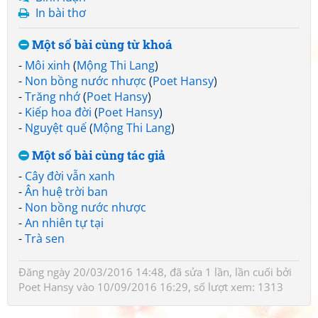
In bài thơ
Một số bài cùng từ khoá
-
Môi xinh
(
Mộng Thi Lang
)
-
Non bồng nước nhược
(
Poet Hansy
)
-
Trăng nhớ
(
Poet Hansy
)
-
Kiếp hoa đời
(
Poet Hansy
)
-
Nguyệt quế
(
Mộng Thi Lang
)
Một số bài cùng tác giả
-
Cây đời vẫn xanh
-
Ân huệ trời ban
-
Non bồng nước nhược
-
An nhiên tự tại
-
Trà sen
Đăng ngày 20/03/2016 14:48, đã sửa 1 lần, lần cuối bởi
Poet Hansy
vào 10/09/2016 16:29, số lượt xem: 1313