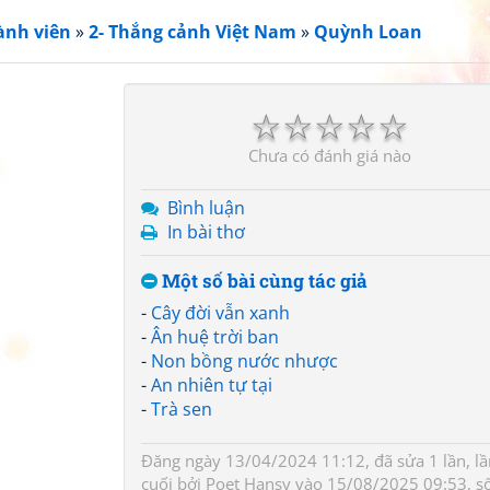
ành viên
»
2- Thắng cảnh Việt Nam
»
Quỳnh Loan
☆
☆
☆
☆
☆
Chưa có đánh giá nào
Bình luận
In bài thơ
Một số bài cùng tác giả
-
Cây đời vẫn xanh
-
Ân huệ trời ban
-
Non bồng nước nhược
-
An nhiên tự tại
-
Trà sen
Đăng ngày 13/04/2024 11:12, đã sửa 1 lần, lầ
cuối bởi
Poet Hansy
vào 15/08/2025 09:53, s