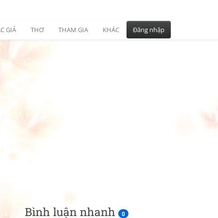
C GIẢ
THƠ
THAM GIA
KHÁC
Đăng nhập
Bình luận nhanh
0