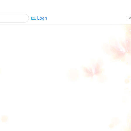
Loạn
TÁ