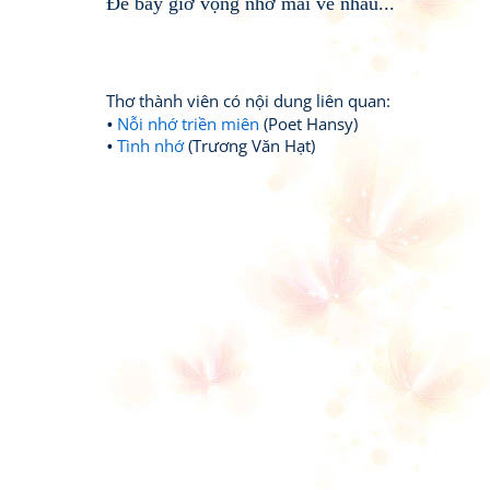
Để bây giờ vọng nhớ mãi về nhau...
Thơ thành viên có nội dung liên quan:
Nỗi nhớ triền miên
(Poet Hansy)
Tình nhớ
(Trương Văn Hạt)