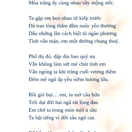
Mùa trăng ấy cùng nhau vầy mộng ước.
Ta gặp em hẹn nhau từ kiếp trước
Đã trao lòng thấm đẫm nuộc yêu thương
Dẫu những lần cách biệt tít ngàn phương
Tình vẫn mặn, em một đường chung thuỷ.
Phố thị đó, dập dìu bao quỷ mị
Vẫn không làm sứt mẻ chút tình em
Vẫn ngóng ta khi trăng cuối vương thềm
Đêm mê ngủ ấp yêu niềm hương lửa.
Rồi gió bụi… em, ta mờ câu hứa
Trôi dạt đời hai ngã rát lòng đau
Em chờ ta trong mòn mỏi u sầu
Ta bặt tiếng vì đời sâu ngõ cụt.