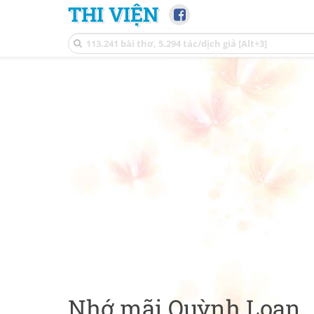
THI VIỆN
Nhớ mãi Quỳnh Loan