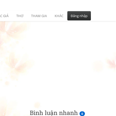
C GIẢ
THƠ
THAM GIA
KHÁC
Đăng nhập
Bình luận nhanh
0