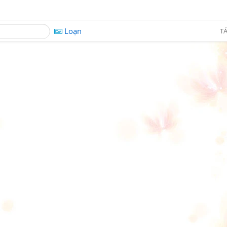
Loạn
TÁ