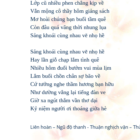
Lớp cũ nhiều phen chẳng kịp về
Vẫn mộng cô thầy hôm giảng sách
Mơ hoài chúng bạn buổi tầm quê
Còn đâu quá vãng thời nhung lụa
Sảng khoái cùng nhau vẽ nhọ hề
Sảng khoái cùng nhau vẽ nhọ hề
Hay lần giỗ chạp lắm tình quê
Nhiều hôm đuổi bướm vui mùa lịm
Lắm buổi chồn chân sợ bão về
Cứ tưởng nghe thầm hương bạn hữu
Như dường vẳng lại tiếng đàn ve
Giờ xa ngút thẳm vần thơ dại
Kỷ niệm người ơi thoáng giữa hè
Liên hoàn – Ngũ độ thanh - Thuận nghịch vận – T