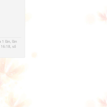
1 lần, lần
16:18, số