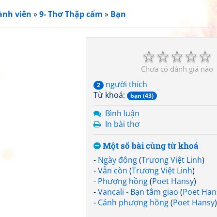
ành viên
»
9- Thơ Thập cẩm
»
Bạn
☆
☆
☆
☆
☆
Chưa có đánh giá nào
người thích
2
Từ khoá:
bạn (43)
Bình luận
In bài thơ
Một số bài cùng từ khoá
-
Ngày đông
(
Trương Việt Linh
)
-
Vẫn còn
(
Trương Việt Linh
)
-
Phượng hồng
(
Poet Hansy
)
-
Vancali - Bạn tâm giao
(
Poet Han
-
Cánh phượng hồng
(
Poet Hansy
)