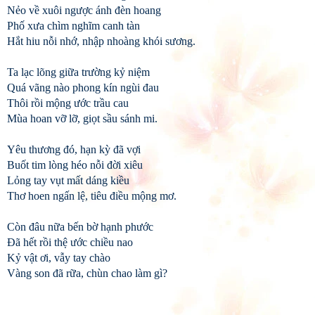
Nẻo về xuôi ngược ánh đèn hoang
Phố xưa chìm nghĩm canh tàn
Hắt hiu nỗi nhớ, nhập nhoàng khói sương.
Ta lạc lõng giữa trường kỷ niệm
Quá vãng nào phong kín ngùi đau
Thôi rồi mộng ước trầu cau
Mùa hoan vỡ lỡ, giọt sầu sánh mi.
Yêu thương đó, hạn kỳ đã vợi
Buốt tim lòng héo nỗi đời xiêu
Lỏng tay vụt mất dáng kiều
Thơ hoen ngấn lệ, tiêu điều mộng mơ.
Còn đâu nữa bến bờ hạnh phước
Đã hết rồi thệ ước chiều nao
Kỷ vật ơi, vẫy tay chào
Vàng son đã rữa, chùn chao làm gì?