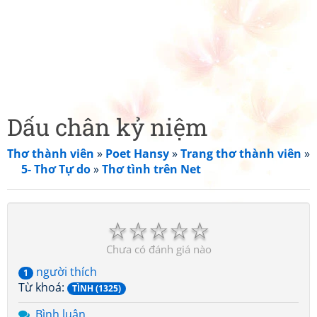
Dấu chân kỷ niệm
Thơ thành viên
»
Poet Hansy
»
Trang thơ thành viên
»
5- Thơ Tự do
»
Thơ tình trên Net
☆
☆
☆
☆
☆
Chưa có đánh giá nào
người thích
1
Từ khoá:
TÌNH (1325)
Bình luận