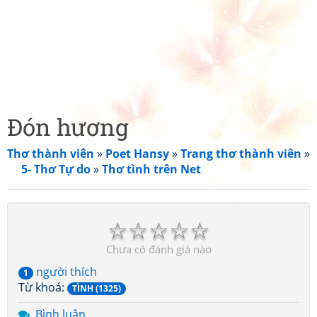
Đón hương
Thơ thành viên
»
Poet Hansy
»
Trang thơ thành viên
»
5- Thơ Tự do
»
Thơ tình trên Net
☆
☆
☆
☆
☆
Chưa có đánh giá nào
người thích
1
Từ khoá:
TÌNH (1325)
Bình luận