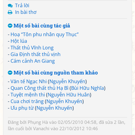
Trả lời
In bài thơ
Một số bài cùng tác giả
-
Hoạ “Tôn phu nhân quy Thục”
-
Hột lúa
-
Thất thủ Vĩnh Long
-
Gia Định thất thủ vịnh
-
Cám cảnh An Giang
Một số bài cùng nguồn tham khảo
-
Văn tế Ngạc Nhi
(
Nguyễn Khuyến
)
-
Quan Công thất thủ Hạ Bì
(
Bùi Hữu Nghĩa
)
-
Tuyệt mệnh thi
(
Nguyễn Hữu Huân
)
-
Cua chơi trăng
(
Nguyễn Khuyến
)
-
Ưu phụ từ
(
Nguyễn Khuyến
)
Đăng bởi
Phụng Hà
vào 02/05/2010 04:58, đã sửa 2 lần,
lần cuối bởi
Vanachi
vào 22/10/2012 10:46