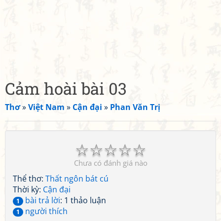
Cảm hoài bài 03
Thơ
»
Việt Nam
»
Cận đại
»
Phan Văn Trị
☆
☆
☆
☆
☆
Chưa có đánh giá nào
Thể thơ:
Thất ngôn bát cú
Thời kỳ:
Cận đại
bài trả lời
: 1 thảo luận
1
người thích
1