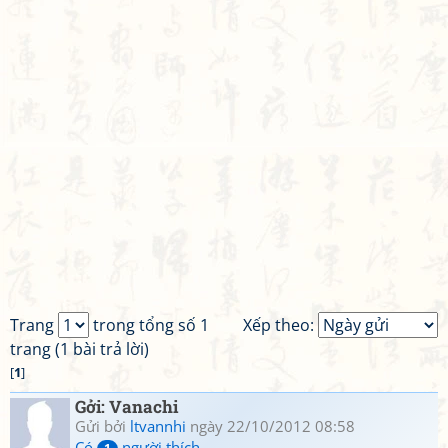
Trang
trong tổng số 1
Xếp theo:
trang (1 bài trả lời)
[
1
]
Gởi: Vanachi
Gửi bởi
ltvannhi
ngày 22/10/2012 08:58
Có
người thích