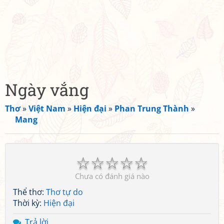
Ngày vắng
Thơ
»
Việt Nam
»
Hiện đại
»
Phan Trung Thành
»
Mang
☆
☆
☆
☆
☆
Chưa có đánh giá nào
Thể thơ:
Thơ tự do
Thời kỳ:
Hiện đại
Trả lời