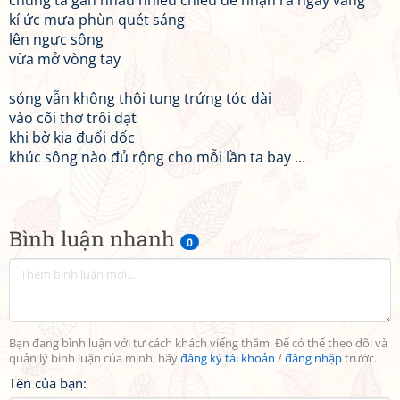
chúng ta gần nhau nhiều chiều để nhận ra ngày vắng
kí ức mưa phùn quét sáng
lên ngực sông
vừa mở vòng tay
sóng vẫn không thôi tung trứng tóc dài
vào cõi thơ trôi dạt
khi bờ kia đuối dốc
khúc sông nào đủ rộng cho mỗi lần ta bay …
Bình luận nhanh
0
Bạn đang bình luận với tư cách khách viếng thăm. Để có thể theo dõi và
quản lý bình luận của mình, hãy
đăng ký tài khoản
/
đăng nhập
trước.
Tên của bạn: