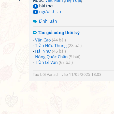
Nước:
Việt Nam
(
Hiện đại
)
bài thơ
1
người thích
1
Bình luận
Tác giả cùng thời kỳ
-
Văn Cao
(44 bài)
-
Trần Hữu Thung
(28 bài)
-
Hải Như
(46 bài)
-
Nông Quốc Chấn
(5 bài)
-
Trần Lê Văn
(67 bài)
Tạo bởi
Vanachi
vào 11/05/2025 18:03