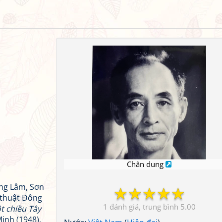
Chân dung
ờng Lâm, Sơn
☆
☆
☆
☆
☆
ỹ thuật Đông
1
5.00
 chiều Tây
inh (1948).