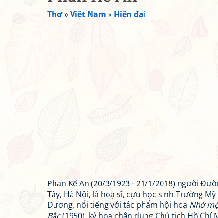
Thơ
»
Việt Nam
»
Hiện đại
Phan Kế An (20/3/1923 - 21/1/2018) người Đư
Tây, Hà Nội, là hoạ sĩ, cựu học sinh Trường M
Dương, nổi tiếng với tác phẩm hội hoạ
Nhớ một
Bắc
(1950), ký hoạ chân dung Chủ tịch Hồ Chí M