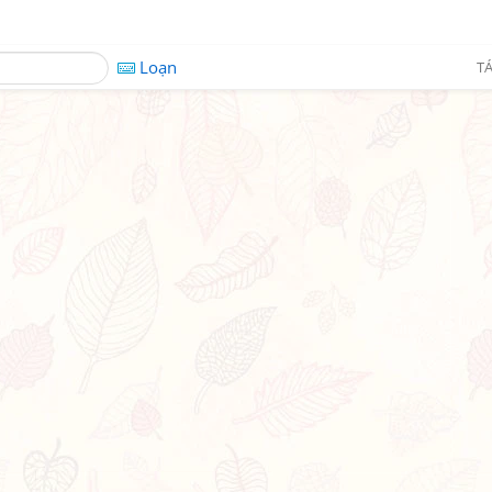
Loạn
TÁ