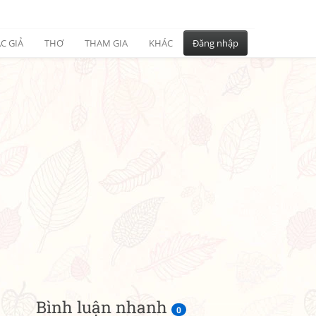
C GIẢ
THƠ
THAM GIA
KHÁC
Đăng nhập
Bình luận nhanh
0