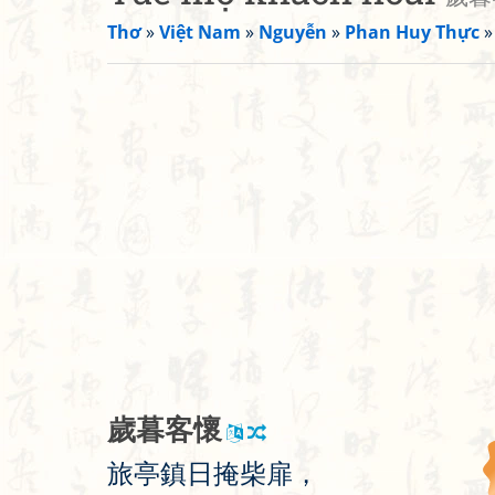
Thơ
»
Việt Nam
»
Nguyễn
»
Phan Huy Thực
歲
暮
客
懷
旅
亭
鎮
日
掩
柴
扉
，