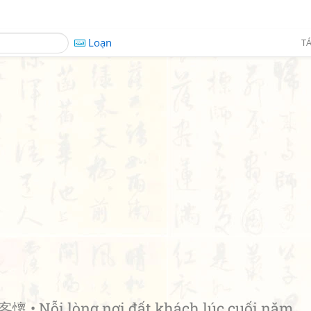
Loạn
TÁ
 • Nỗi lòng nơi đất khách lúc cuối năm