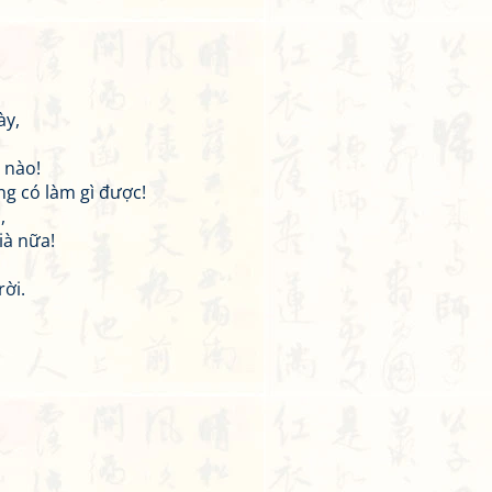
ày,
 nào!
ng có làm gì được!
,
ià nữa!
rời.