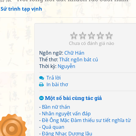
»
Sứ trình tạp vịnh
☆
☆
☆
☆
☆
Chưa có đánh giá nào
Ngôn ngữ:
Chữ Hán
Thể thơ:
Thất ngôn bát cú
Thời kỳ:
Nguyễn
Trả lời
In bài thơ
Một số bài cùng tác giả
-
Bần nữ thán
-
Nhân nguyệt vấn đáp
-
Đề Ông Mặc Đàm thiếu sư tiết nghĩa từ
-
Quá quan
-
Đăng Nhạc Dương lâu