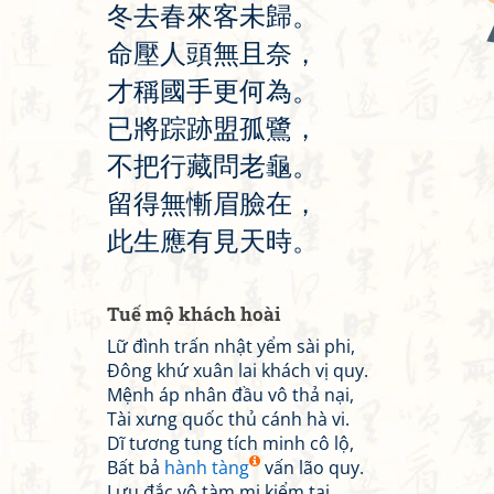
冬
去
春
來
客
未
歸
。
命
壓
人
頭
無
且
奈
，
才
稱
國
手
更
何
為
。
已
將
踪
跡
盟
孤
鷺
，
不
把
行
藏
問
老
龜
。
留
得
無
慚
眉
臉
在
，
此
生
應
有
見
天
時
。
Tuế mộ khách hoài
Lữ đình trấn nhật yểm sài phi,
Đông khứ xuân lai khách vị quy.
Mệnh áp nhân đầu vô thả nại,
Tài xưng quốc thủ cánh hà vi.
Dĩ tương tung tích minh cô lộ,
Bất bả
hành tàng
vấn lão quy.
Lưu đắc vô tàm mi kiểm tại,