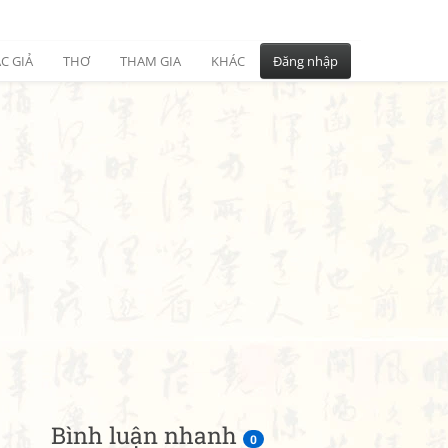
C GIẢ
THƠ
THAM GIA
KHÁC
Đăng nhập
Bình luận nhanh
0