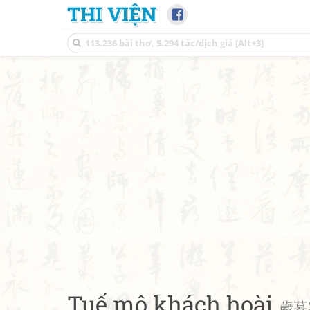
THI VIỆN
Tuế mộ khách hoài
歲暮客懷