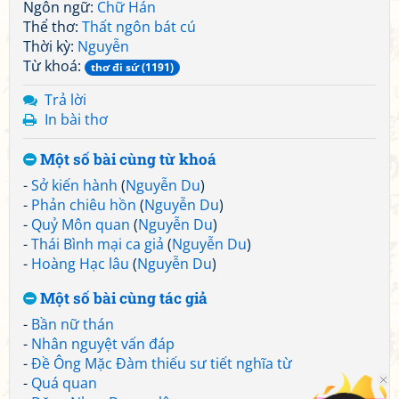
Ngôn ngữ:
Chữ Hán
Thể thơ:
Thất ngôn bát cú
Thời kỳ:
Nguyễn
Từ khoá:
thơ đi sứ (1191)
Trả lời
In bài thơ
Một số bài cùng từ khoá
-
Sở kiến hành
(
Nguyễn Du
)
-
Phản chiêu hồn
(
Nguyễn Du
)
-
Quỷ Môn quan
(
Nguyễn Du
)
-
Thái Bình mại ca giả
(
Nguyễn Du
)
-
Hoàng Hạc lâu
(
Nguyễn Du
)
Một số bài cùng tác giả
-
Bần nữ thán
-
Nhân nguyệt vấn đáp
-
Đề Ông Mặc Đàm thiếu sư tiết nghĩa từ
-
Quá quan