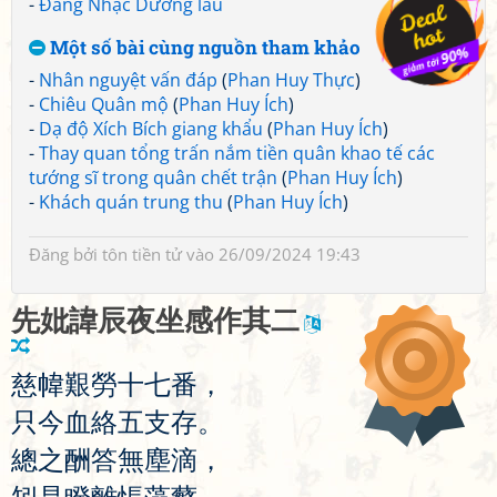
-
Đăng Nhạc Dương lâu
Một số bài cùng nguồn tham khảo
-
Nhân nguyệt vấn đáp
(
Phan Huy Thực
)
-
Chiêu Quân mộ
(
Phan Huy Ích
)
-
Dạ độ Xích Bích giang khẩu
(
Phan Huy Ích
)
-
Thay quan tổng trấn nắm tiền quân khao tế các
tướng sĩ trong quân chết trận
(
Phan Huy Ích
)
-
Khách quán trung thu
(
Phan Huy Ích
)
Đăng bởi
tôn tiền tử
vào 26/09/2024 19:43
先
妣
諱
辰
夜
坐
感
作
其
二
慈
幃
艱
勞
十
七
番
，
只
今
血
絡
五
支
存
。
總
之
酬
答
無
塵
滴
，