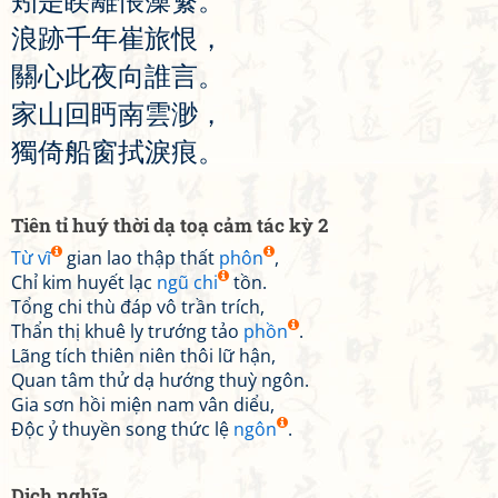
矧
是
睽
離
悵
藻
蘩
。
浪
跡
千
年
崔
旅
恨
，
關
心
此
夜
向
誰
言
。
家
山
回
眄
南
雲
渺
，
獨
倚
船
窗
拭
淚
痕
。
Tiên tỉ huý thời dạ toạ cảm tác kỳ 2
Từ vĩ
gian lao thập thất
phôn
,
Chỉ kim huyết lạc
ngũ chi
tồn.
Tổng chi thù đáp vô trần trích,
Thẩn thị khuê ly trướng tảo
phồn
.
Lãng tích thiên niên thôi lữ hận,
Quan tâm thử dạ hướng thuỳ ngôn.
Gia sơn hồi miện nam vân diểu,
Độc ỷ thuyền song thức lệ
ngôn
.
Dịch nghĩa