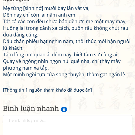
Mẹ từng [sinh nở] mười bảy lần vất vả,
Đến nay chỉ còn lại năm anh em.
Tất cả các con đều chưa báo đền ơn mẹ một mảy may,
Huống lại trong cảnh xa cách, buồn rầu không chút rau
dưa dâng cúng.
Dấu chân phiêu bạt nghìn năm, thôi thúc mối hận người
lữ khách,
Tấm lòng nơi quan ải đêm nay, biết tâm sự cùng ai.
Quay về ngóng nhìn ngọn núi quê nhà, chỉ thấy mây
phương nam xa tắp,
Một mình ngồi tựa cửa song thuyền, thầm gạt ngấn lệ.
[Thông tin 1 nguồn tham khảo đã được ẩn]
Bình luận nhanh
0