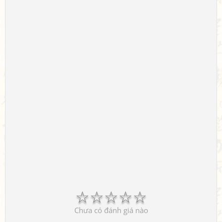
☆
☆
☆
☆
☆
Chưa có đánh giá nào