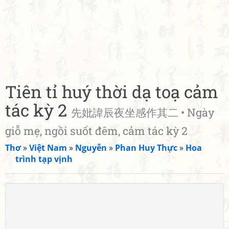
Tiên tỉ huý thời dạ toạ cảm
tác kỳ 2
先妣諱辰夜坐感作其二 • Ngày
giỗ mẹ, ngồi suốt đêm, cảm tác kỳ 2
Thơ
»
Việt Nam
»
Nguyễn
»
Phan Huy Thực
»
Hoa
trình tạp vịnh