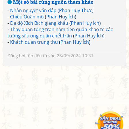
Một số bài cùng nguồn tham khảo
-
Nhân nguyệt vấn đáp
(
Phan Huy Thực
)
-
Chiêu Quân mộ
(
Phan Huy Ích
)
-
Dạ độ Xích Bích giang khẩu
(
Phan Huy Ích
)
-
Thay quan tổng trấn nắm tiền quân khao tế các
tướng sĩ trong quân chết trận
(
Phan Huy Ích
)
-
Khách quán trung thu
(
Phan Huy Ích
)
Đăng bởi
tôn tiền tử
vào 28/09/2024 10:31