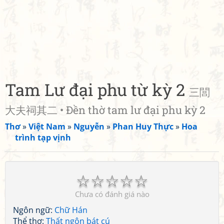
Tam Lư đại phu từ kỳ 2
三閭
大夫祠其二 • Đền thờ tam lư đại phu kỳ 2
Thơ
»
Việt Nam
»
Nguyễn
»
Phan Huy Thực
»
Hoa
trình tạp vịnh
☆
☆
☆
☆
☆
Chưa có đánh giá nào
Ngôn ngữ:
Chữ Hán
Thể thơ:
Thất ngôn bát cú