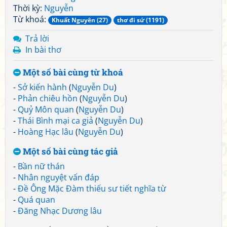
Thời kỳ:
Nguyễn
Từ khoá:
Khuất Nguyên (27)
thơ đi sứ (1191)
Trả lời
In bài thơ
Một số bài cùng từ khoá
-
Sở kiến hành
(
Nguyễn Du
)
-
Phản chiêu hồn
(
Nguyễn Du
)
-
Quỷ Môn quan
(
Nguyễn Du
)
-
Thái Bình mại ca giả
(
Nguyễn Du
)
-
Hoàng Hạc lâu
(
Nguyễn Du
)
Một số bài cùng tác giả
-
Bần nữ thán
-
Nhân nguyệt vấn đáp
-
Đề Ông Mặc Đàm thiếu sư tiết nghĩa từ
-
Quá quan
-
Đăng Nhạc Dương lâu