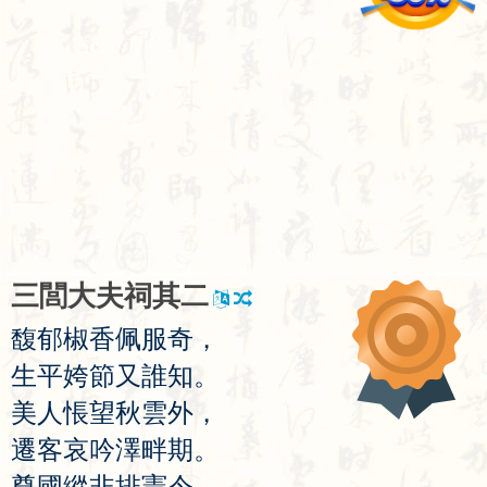
三
閭
大
夫
祠
其
二
馥
郁
椒
香
佩
服
奇
，
生
平
姱
節
又
誰
知
。
美
人
悵
望
秋
雲
外
，
遷
客
哀
吟
澤
畔
期
。
尊
國
縱
非
排
憲
令
，