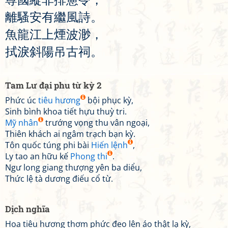
離
騷
安
有
繼
風
詩
。
魚
龍
江
上
煙
波
渺
，
拭
淚
斜
陽
吊
古
祠
。
Tam Lư đại phu từ kỳ 2
Phức úc
tiêu hương
bội phục kỳ,
Sinh bình khoa tiết hựu thuỳ tri.
Mỹ nhân
trướng vọng thu vân ngoại,
Thiên khách ai ngâm trạch bạn kỳ.
Tôn quốc túng phi bài
Hiến lệnh
,
Ly tao an hữu kế
Phong thi
.
Ngư long giang thượng yên ba diểu,
Thức lệ tà dương điếu cổ từ.
Dịch nghĩa
Hoa tiêu hương thơm phức đeo lên áo thật lạ kỳ,