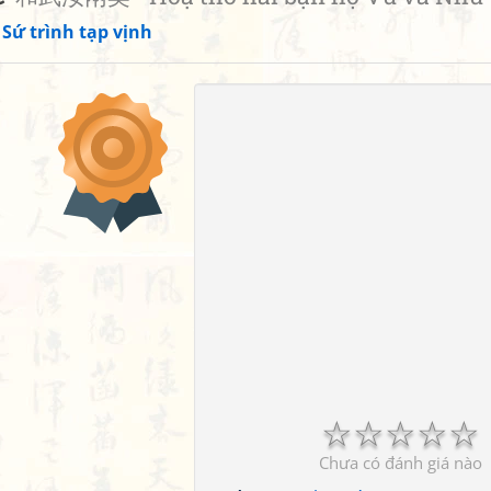
»
Sứ trình tạp vịnh
☆
☆
☆
☆
☆
Chưa có đánh giá nào