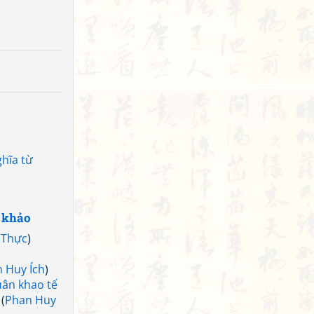
hĩa từ
 khảo
 Thực
)
 Huy Ích
)
uân khao tế
(
Phan Huy