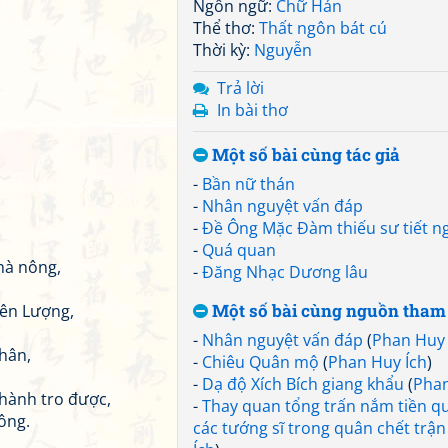
Ngôn ngữ:
Chữ Hán
Thể thơ:
Thất ngôn bát cú
Thời kỳ:
Nguyễn
Trả lời
In bài thơ
Một số bài cùng tác giả
-
Bần nữ thán
-
Nhân nguyệt vấn đáp
-
Đề Ông Mặc Đàm thiếu sư tiết ng
-
Quá quan
hà nông,
-
Đăng Nhạc Dương lâu
Một số bài cùng nguồn tham
yên Lượng,
-
Nhân nguyệt vấn đáp
(
Phan Huy
hân,
-
Chiêu Quân mộ
(
Phan Huy Ích
)
-
Dạ độ Xích Bích giang khẩu
(
Phan
thành tro được,
-
Thay quan tổng trấn nắm tiền q
ông.
các tướng sĩ trong quân chết trận