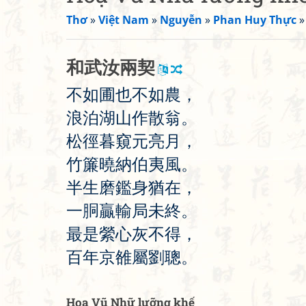
Thơ
»
Việt Nam
»
Nguyễn
»
Phan Huy Thực
和
武
汝
兩
契
不
如
圃
也
不
如
農
，
浪
泊
湖
山
作
散
翁
。
松
徑
暮
窺
元
亮
月
，
竹
簾
曉
納
伯
夷
風
。
半
生
磨
鑑
身
猶
在
，
一
胴
贏
輸
局
未
終
。
最
是
縈
心
灰
不
得
，
百
年
京
雒
屬
劉
聰
。
Hoạ Vũ Nhữ lưỡng khế