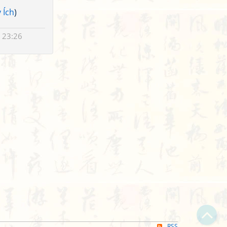
 Ích
)
 23:26
 dẫn làm quen
Xem sau
Không hiện lại
RSS