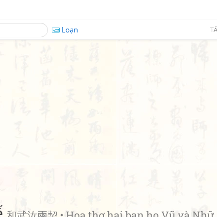
Loạn
TÁ
ế
和武汝兩契 • Hoạ thơ hai bạn họ Vũ và Nhữ