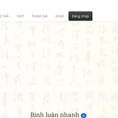
C GIẢ
THƠ
THAM GIA
KHÁC
Đăng nhập
Bình luận nhanh
0