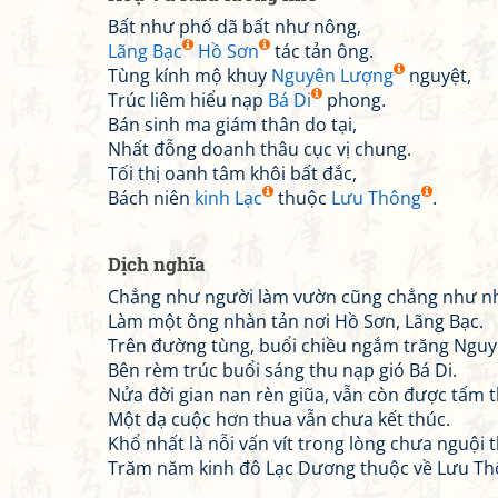
Bất như phố dã bất như nông,
Lãng Bạc
Hồ Sơn
tác tản ông.
Tùng kính mộ khuy
Nguyên Lượng
nguyệt,
Trúc liêm hiểu nạp
Bá Di
phong.
Bán sinh ma giám thân do tại,
Nhất đỗng doanh thâu cục vị chung.
Tối thị oanh tâm khôi bất đắc,
Bách niên
kinh Lạc
thuộc
Lưu Thông
.
Dịch nghĩa
Chẳng như người làm vườn cũng chẳng như n
Làm một ông nhàn tản nơi Hồ Sơn, Lãng Bạc.
Trên đường tùng, buổi chiều ngắm trăng Ngu
Bên rèm trúc buổi sáng thu nạp gió Bá Di.
Nửa đời gian nan rèn giũa, vẫn còn được tấm t
Một dạ cuộc hơn thua vẫn chưa kết thúc.
Khổ nhất là nỗi vấn vít trong lòng chưa nguội 
Trăm năm kinh đô Lạc Dương thuộc về Lưu Th