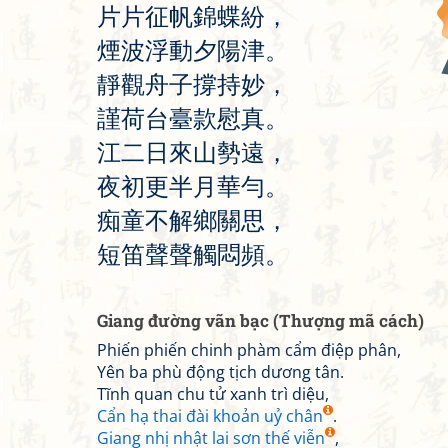
片
片
征
帆
錦
蝶
紛
，
煙
波
浮
動
夕
陽
津
。
靜
觀
舟
子
撐
持
妙
，
謹
荷
台
臺
款
慰
真
。
江
二
日
來
山
勢
遠
，
夜
初
更
半
月
華
勻
。
痴
童
不
解
鄉
關
思
，
短
笛
聲
聲
觸
悶
頻
。
Giang đường vãn bạc (Thượng mã cách)
Phiến phiến chinh phàm cẩm điệp phân,
Yên ba phù động tịch dương tân.
Tĩnh quan chu tử xanh trì diệu,
Cẩn hạ thai đài khoản uỷ chân
.
Giang nhị nhật lai sơn thế viễn
,