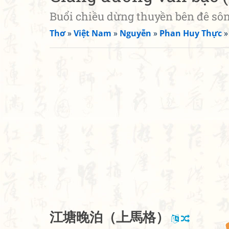
Buổi chiều dừng thuyền bên đê sô
Thơ
»
Việt Nam
»
Nguyễn
»
Phan Huy Thực
江
塘
晚
泊
（
上
馬
格
）