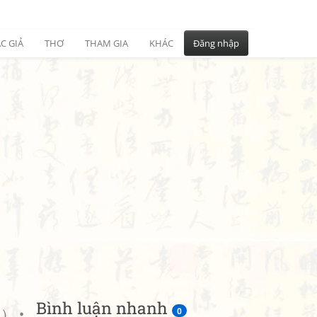
C GIẢ
THƠ
THAM GIA
KHÁC
Đăng nhập
Bình luận nhanh
 •
0