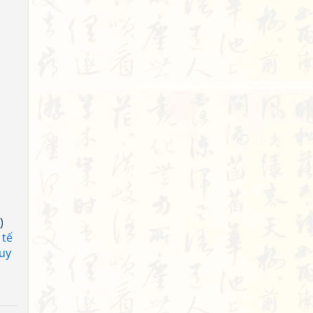
)
 tế
uy