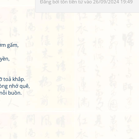
Đăng bởi
tôn tiền tử
vào 26/09/2024 19:49
ướm gấm,
yền,
ỡ toả khắp.
lòng nhớ quê,
 nỗi buồn.