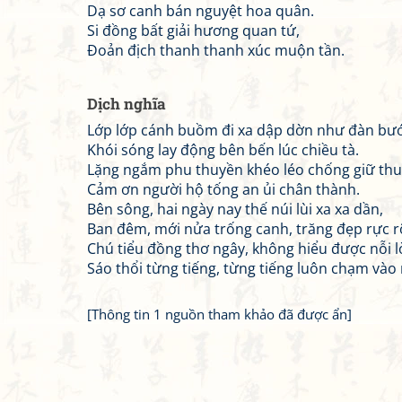
Dạ sơ canh bán nguyệt hoa quân.
Si đồng bất giải hương quan tứ,
Đoản địch thanh thanh xúc muộn tần.
Dịch nghĩa
Lớp lớp cánh buồm đi xa dập dờn như đàn b
Khói sóng lay động bên bến lúc chiều tà.
Lặng ngắm phu thuyền khéo léo chống giữ thu
Cảm ơn người hộ tống an ủi chân thành.
Bên sông, hai ngày nay thế núi lùi xa xa dần,
Ban đêm, mới nửa trống canh, trăng đẹp rực r
Chú tiểu đồng thơ ngây, không hiểu được nỗi 
Sáo thổi từng tiếng, từng tiếng luôn chạm vào
[Thông tin 1 nguồn tham khảo đã được ẩn]