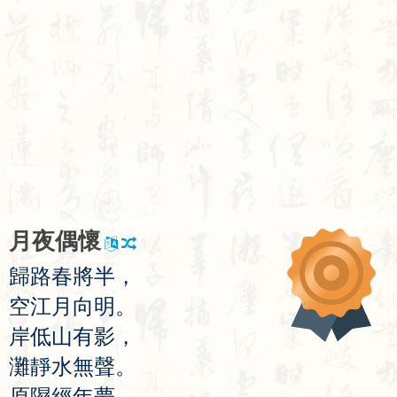
月
夜
偶
懷
歸
路
春
將
半
，
空
江
月
向
明
。
岸
低
山
有
影
，
灘
靜
水
無
聲
。
原
隰
經
年
夢
，