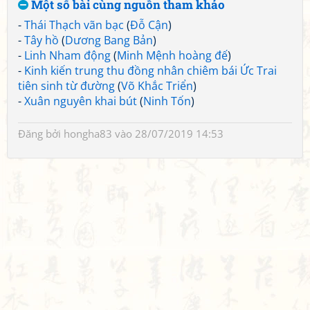
Một số bài cùng nguồn tham khảo
-
Thái Thạch vãn bạc
(
Đỗ Cận
)
-
Tây hồ
(
Dương Bang Bản
)
-
Linh Nham động
(
Minh Mệnh hoàng đế
)
-
Kinh kiến trung thu đồng nhân chiêm bái Ức Trai
tiên sinh từ đường
(
Võ Khắc Triển
)
-
Xuân nguyên khai bút
(
Ninh Tốn
)
Đăng bởi
hongha83
vào 28/07/2019 14:53