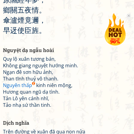
鄉
關
五
夜
情
。
傘
瀘
煙
竟
邇
，
早
迓
使
臣
旌
。
Nguyệt dạ ngẫu hoài
Quy lộ xuân tương bán,
Không giang nguyệt hướng minh.
Ngạn đê sơn hữu ảnh,
Than tĩnh thuỷ vô thanh.
Nguyên thấp
kinh niên mộng,
Hương quan ngũ dạ tình.
Tản Lô yên cánh nhĩ,
Tảo nhạ sứ thần tinh.
Dịch nghĩa
Trên đường về xuân đã qua non nửa