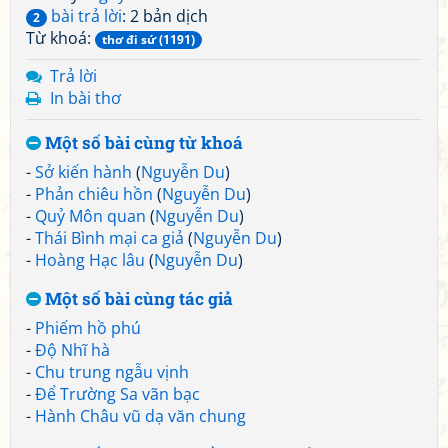
bài trả lời
: 2 bản dịch
2
Từ khoá:
thơ đi sứ (1191)
Trả lời
In bài thơ
Một số bài cùng từ khoá
-
Sở kiến hành
(
Nguyễn Du
)
-
Phản chiêu hồn
(
Nguyễn Du
)
-
Quỷ Môn quan
(
Nguyễn Du
)
-
Thái Bình mại ca giả
(
Nguyễn Du
)
-
Hoàng Hạc lâu
(
Nguyễn Du
)
Một số bài cùng tác giả
-
Phiếm hồ phú
-
Độ Nhĩ hà
-
Chu trung ngẫu vịnh
-
Để Trường Sa vãn bạc
-
Hành Châu vũ dạ văn chung