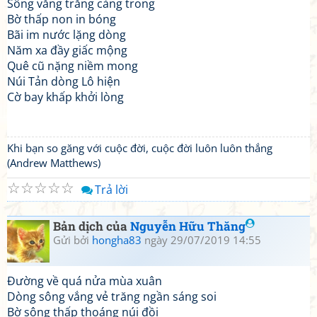
Sông vắng trăng càng trong
Bờ thấp non in bóng
Bãi im nước lặng dòng
Năm xa đầy giấc mộng
Quê cũ nặng niềm mong
Núi Tản dòng Lô hiện
Cờ bay khấp khởi lòng
Khi bạn so găng với cuộc đời, cuộc đời luôn luôn thắng
(Andrew Matthews)
☆
☆
☆
☆
☆
Trả lời
Bản dịch của
Nguyễn Hữu Thăng
Gửi bởi
hongha83
ngày 29/07/2019 14:55
Đường về quá nửa mùa xuân
Dòng sông vắng vẻ trăng ngần sáng soi
Bờ sông thấp thoáng núi đồi